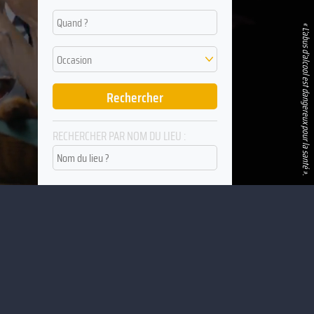
Quand ?
« L’abus d’alcool est dangereux pour la santé ».
Occasion
RECHERCHER PAR NOM DU LIEU :