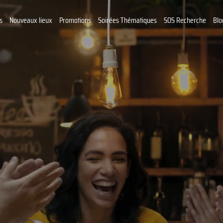
s
Nouveaux lieux
Promotions
Soirées Thématiques
SOS Recherche
Blo