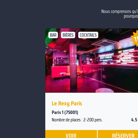
Nous comprenons qu’il 
pourquoi
BAR
BIÈRES
COCKTAILS
Suivan
Précédent
Le Rexy Paris
Paris 1 (75001)
4.5
Nombre de places : 2-200 pers.
VOIR
RÉSERVER