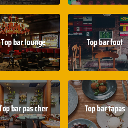
Top bar lounge
Top bar foot
Top bar pas cher
Top bar tapas