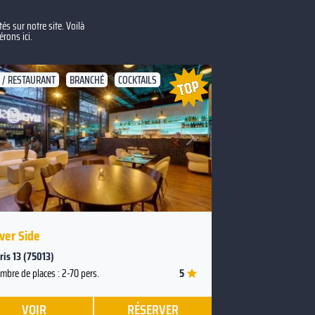
s sur notre site. Voilà
rons ici.
 / RESTAURANT
BRANCHÉ
COCKTAILS
Suivant
Précédent
ver Side
ris 13 (75013)
5
mbre de places : 2-70 pers.
VOIR
RÉSERVER