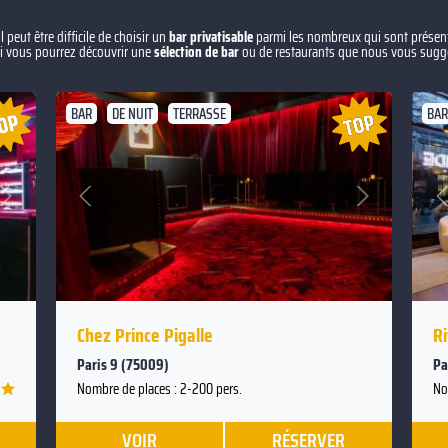
peut être difficile de choisir un
bar privatisable
parmi les nombreux qui sont présenté
 vous pourrez découvrir une
sélection de bar
ou de restaurants que nous vous suggé
BAR
DE NUIT
TERRASSE
BAR
t
Suivant
Précédent
Chez Prince Pigalle
Ri
Paris 9 (75009)
Pa
Nombre de places : 2-200 pers.
No
VOIR
RÉSERVER