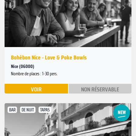
Suivant
Précédent
Bohēbon Nice - Love & Poke Bowls
Nice (06000)
Nombre de places : 1-30 pers.
VOIR
NON RÉSERVABLE
BAR
DE NUIT
TAPAS