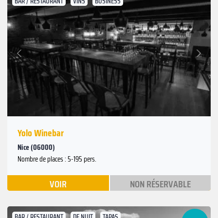
BAR / RESTAURANT
VINS
BUSINESS
Suivant
Précédent
Yolo Winebar
Nice (06000)
Nombre de places : 5-195 pers.
VOIR
NON RÉSERVABLE
BAR / RESTAURANT
DE NUIT
TAPAS