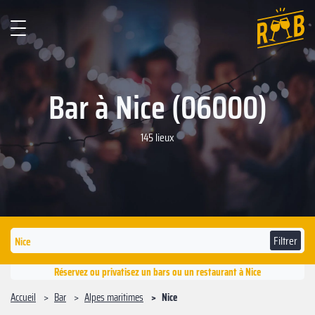
Bar à Nice (06000)
145 lieux
Filtrer
Réservez ou privatisez un bars ou un restaurant à Nice
Accueil
Bar
Alpes maritimes
Nice