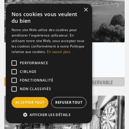
Suivant
Précédent
×
Nos cookies vous veulent
du bien
Notre site Web utilise des cookies pour
améliorer l'expérience utilisateur. En
utilisant notre site Web, vous acceptez tous
les cookies conformément à notre Politique
Lou Ficanas
relative aux cookies.
En savoir plus
Nice (06000)
PERFORMANCE
Nombre de places : 1-30 pers.
CIBLAGE
VOIR
NON RÉSERVABLE
FONCTIONNALITÉ
NON CLASSIFIÉS
BAR
ANIMÉ
ANNIVERSAIRE
ACCEPTER TOUT
REFUSER TOUT
AFFICHER LES DÉTAILS