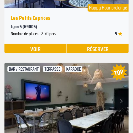
Happy Hour prolongé
Les Petits Caprices
Lyon 5 (69005)
5
Nombre de places : 2-70 pers.
VOIR
RÉSERVER
BAR / RESTAURANT
TERRASSE
KARAOKÉ
Suivant
Précédent