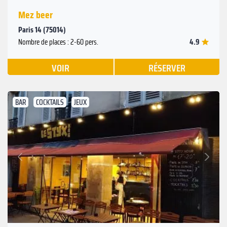
Mez beer
Paris 14 (75014)
4.9
Nombre de places : 2-60 pers.
VOIR
RÉSERVER
BAR
COCKTAILS
JEUX
Suivant
Précédent