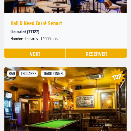
Hall U Need Carré Senart
Lieusaint (77127)
Nombre de places : 1-1900 pers.
VOIR
RÉSERVER
BAR
TERRASSE
TRADITIONNEL
Suivant
Précédent