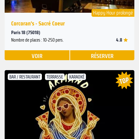
Happy Hour prolongé
Corcoran's - Sacré Coeur
Paris 18 (75018)
4.8
Nombre de places : 10-250 pers.
VOIR
RÉSERVER
BAR / RESTAURANT
TERRASSE
KARAOKÉ