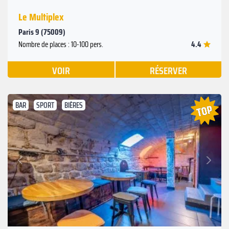
Le Multiplex
Paris 9 (75009)
4.4
Nombre de places : 10-100 pers.
VOIR
RÉSERVER
BAR
SPORT
BIÈRES
Suivant
Précédent