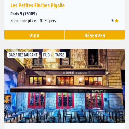
Les Petites Flèches Pigalle
Paris 9 (75009)
5
Nombre de places : 10-30 pers.
VOIR
RÉSERVER
BAR / RESTAURANT
PUB
TAPAS
Suivant
Précédent