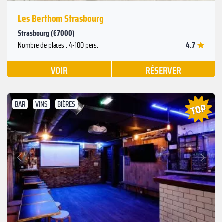
Les Berthom Strasbourg
Strasbourg (67000)
4.7
Nombre de places : 4-100 pers.
VOIR
RÉSERVER
BAR
VINS
BIÈRES
Suivant
Précédent