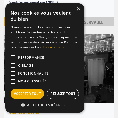
Saint-Germain-en-Laye (78100)
×
Nombre de places : 2-40 pers.
Nos cookies vous veulent
du bien
VOIR
NON RÉSERVABLE
Notre site Web utilise des cookies pour
améliorer l'expérience utilisateur. En
utilisant notre site Web, vous acceptez tous
BAR / RESTAURANT
BRANCHÉ
RHUMS
les cookies conformément à notre Politique
relative aux cookies.
En savoir plus
PERFORMANCE
Suivant
CIBLAGE
Précédent
FONCTIONNALITÉ
NON CLASSIFIÉS
ACCEPTER TOUT
REFUSER TOUT
AFFICHER LES DÉTAILS
The Rock Bottle