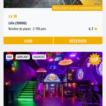
Réductions sur les consommations
Le W
Lille (59000)
4.7
Nombre de places : 2-199 pers.
VOIR
RÉSERVER
BAR
DANSANT
KARAOKÉ
Suivant
Précédent