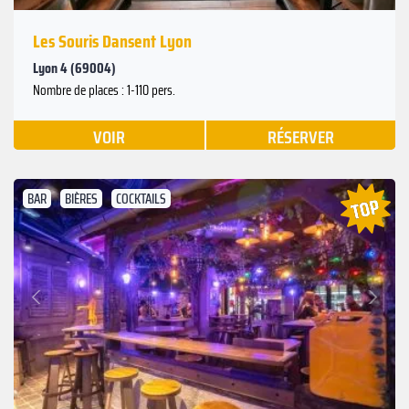
Les Souris Dansent Lyon
Lyon 4 (69004)
Nombre de places : 1-110 pers.
VOIR
RÉSERVER
BAR
BIÈRES
COCKTAILS
Suivant
Précédent