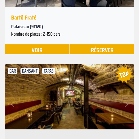
Bartô Fraté
Palaiseau (91120)
Nombre de places : 2-150 pers.
VOIR
RÉSERVER
BAR
DANSANT
TAPAS
Suivant
Précédent