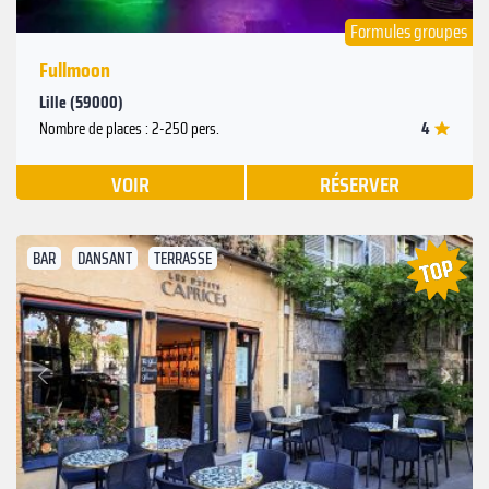
Formules groupes
Fullmoon
Lille (59000)
4
Nombre de places : 2-250 pers.
VOIR
RÉSERVER
BAR
DANSANT
TERRASSE
Suivant
Précédent