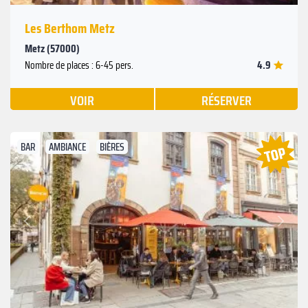
Les Berthom Metz
Metz (57000)
4.9
Nombre de places : 6-45 pers.
VOIR
RÉSERVER
BAR
AMBIANCE
BIÈRES
Suivant
Précédent