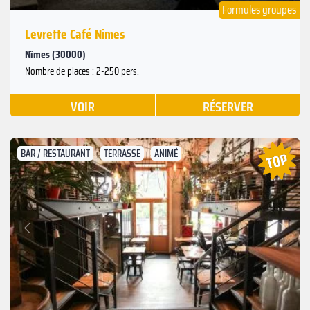
Formules groupes
Levrette Café Nimes
Nîmes (30000)
Nombre de places : 2-250 pers.
VOIR
RÉSERVER
BAR / RESTAURANT
TERRASSE
ANIMÉ
Suivant
Précédent