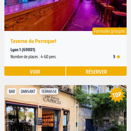
Formules groupes
Taverne du Perroquet
Lyon 1 (69001)
5
Nombre de places : 4-60 pers.
VOIR
RÉSERVER
BAR
DANSANT
TERRASSE
Suivant
Précédent