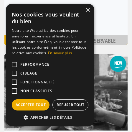
La Barge
×
Nos cookies vous veulent
Lyon 6 (69006)
du bien
Nombre de places : 1-30 pers.
Notre site Web utilise des cookies pour
améliorer l'expérience utilisateur. En
VOIR
NON RÉSERVABLE
utilisant notre site Web, vous acceptez tous
les cookies conformément à notre Politique
relative aux cookies.
En savoir plus
BAR / RESTAURANT
DE NUIT
LOUNGE
PERFORMANCE
CIBLAGE
FONCTIONNALITÉ
Suivant
NON CLASSIFIÉS
Précédent
ACCEPTER TOUT
REFUSER TOUT
AFFICHER LES DÉTAILS