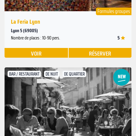
Formules groupes
La Feria Lyon
Lyon 5 (69005)
5
Nombre de places : 10-90 pers.
VOIR
RÉSERVER
BAR / RESTAURANT
DE NUIT
DE QUARTIER
Suivant
Précédent