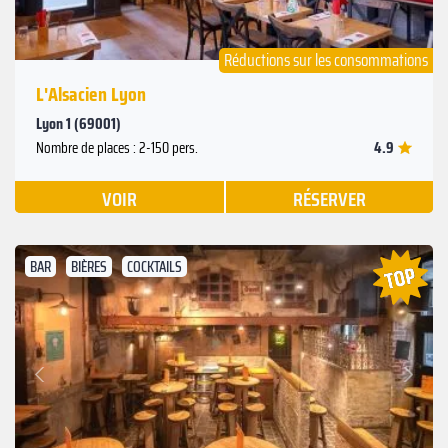
Réductions sur les consommations
L'Alsacien Lyon
Lyon 1 (69001)
4.9
Nombre de places : 2-150 pers.
VOIR
RÉSERVER
BAR
BIÈRES
COCKTAILS
Suivant
Précédent