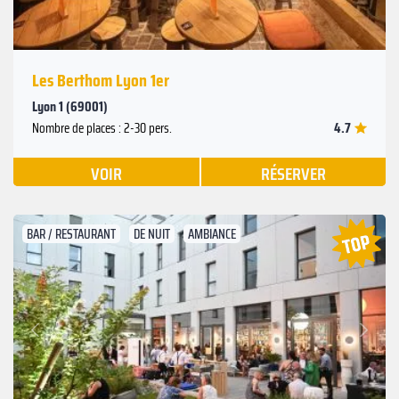
Les Berthom Lyon 1er
Lyon 1 (69001)
4.7
Nombre de places : 2-30 pers.
VOIR
RÉSERVER
BAR / RESTAURANT
DE NUIT
AMBIANCE
Suivant
Précédent