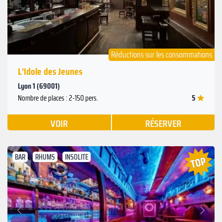
Réductions sur les consommations
L'Idole des Jeunes
Lyon 1 (69001)
5
Nombre de places : 2-150 pers.
VOIR
RÉSERVER
BAR
RHUMS
INSOLITE
Suivant
Précédent