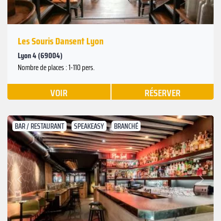
Les Souris Dansent Lyon
Lyon 4 (69004)
Nombre de places : 1-110 pers.
VOIR
RÉSERVER
BAR / RESTAURANT
SPEAKEASY
BRANCHÉ
Suivant
Précédent