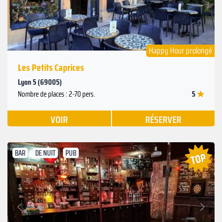
Happy Hour prolongé
Les Petits Caprices
Lyon 5 (69005)
5
Nombre de places : 2-70 pers.
VOIR
RÉSERVER
BAR
DE NUIT
PUB
Suivant
Précédent