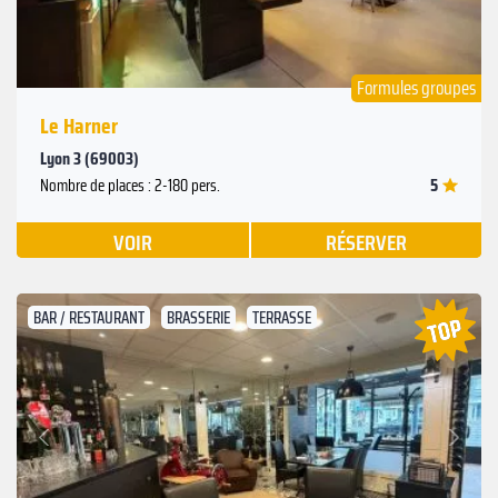
Formules groupes
Le Harner
Lyon 3 (69003)
5
Nombre de places : 2-180 pers.
VOIR
RÉSERVER
BAR / RESTAURANT
BRASSERIE
TERRASSE
Suivant
Précédent