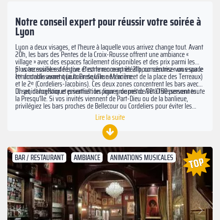
Notre conseil expert pour réussir votre soirée à
Lyon
Lyon a deux visages, et l'heure à laquelle vous arrivez change tout. Avant
20h, les bars des Pentes de la Croix-Rousse offrent une ambiance «
village » avec des espaces facilement disponibles et des prix parmi les
plus accessibles de Lyon. C'est le moment idéal pour sécuriser un espace
Si votre soirée est festive et commence après 21h, concentrez-vous sur le
confortable avant que la Presqu'île ne s'anime.
1ᵉʳ arrondissement (autour de la rue Mercière et de la place des Terreaux)
et le 2ᵉ (Cordeliers-Jacobins). Ces deux zones concentrent les bars avec
DJ set, dancefloor et privatisation pour groupes de 30 à 150 personnes.
Un point logistique essentiel : les lignes de métro A et D desservent toute
la Presqu'île. Si vos invités viennent de Part-Dieu ou de la banlieue,
privilégiez les bars proches de Bellecour ou Cordeliers pour éviter les
correspondances tardives.
Lire la suite
BAR / RESTAURANT
AMBIANCE
ANIMATIONS MUSICALES
Suivant
Précédent