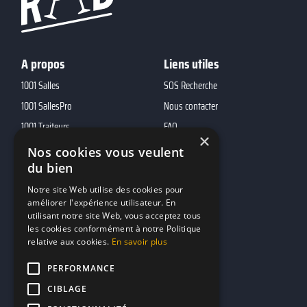
A propos
Liens utiles
1001 Salles
SOS Recherche
1001 SallesPro
Nous contacter
1001 Traiteurs
FAQ
×
1001 DJ
Nos cookies vous veulent
du bien
10h01
MP2
Notre site Web utilise des cookies pour
améliorer l'expérience utilisateur. En
utilisant notre site Web, vous acceptez tous
Contacts
les cookies conformément à notre Politique
relative aux cookies.
En savoir plus
marketing@reserverunbar.fr
11 rue Maurice Grandcoing
PERFORMANCE
94200 Ivry-sur-Seine
CIBLAGE