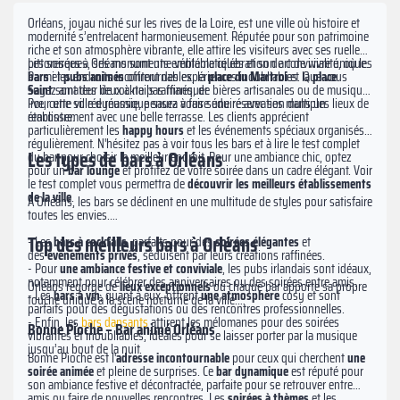
Orléans, joyau niché sur les rives de la Loire, est une ville où histoire et
modernité s’entrelacent harmonieusement. Réputée pour son patrimoine
riche et son atmosphère vibrante, elle attire les visiteurs avec ses ruelles
pittoresques, ses monuments emblématiques et son art de vivre unique.
Les soirées à Orléans sont une véritable célébration de convivialité, où les
Parmi les endroits incontournables, la
bars
et
pubs animés
offrent des expériences inoubliables. Que vous
place du
Martroi
et la
place
Saint
soyez amateur de cocktails raffinés, de bières artisanales ou de musique
sont des lieux à ne pas manquer.
live, cette ville dynamique saura vous séduire avec ses multiples lieux de
Pour une soirée réussie, pensez à faire une réservation dans un
rencontre.
établissement avec une belle terrasse. Les clients apprécient
particulièrement les
happy hours
et les événements spéciaux organisés
régulièrement. N'hésitez pas à voir tous les bars et à lire le test complet
Les types de bars à Orléans
du bar pour choisir le meilleur endroit. Pour une ambiance chic, optez
pour un
b
ar lounge
et profitez de votre soirée dans un cadre élégant. Voir
le test complet vous permettra de
découvrir les meilleurs établissements
de la ville
.
À Orléans, les bars se déclinent en une multitude de styles pour satisfaire
toutes les envies.
Top des meilleurs bars à Orléans
- Les
bars à cocktails
, parfaits pour des
soirées élégantes
et
des
événements privés
, séduisent par leurs créations raffinées.
- Pour
une ambiance festive et conviviale
, les pubs irlandais sont idéaux,
notamment pour célébrer des anniversaires ou des soirées entre amis.
Orléans regorge de
lieux exceptionnels
où chaque bar apporte sa propre
- Les
bars à vin
, quant à eux, offrent
une atmosphère
cosy et sont
touche unique à la scène nocturne de la ville.
parfaits pour des dégustations ou des rencontres professionnelles.
- Enfin, les
bars dansants
attirent les mélomanes pour des soirées
Bonne Pioche – Bar animé Orléans
vibrantes et inoubliables, idéales pour se laisser porter par la musique
jusqu’au bout de la nuit.
Bonne Pioche est l'
adresse incontournable
pour ceux qui cherchent
une
soirée animée
et pleine de surprises. Ce
bar dynamique
est réputé pour
son ambiance festive et décontractée, parfaite pour se retrouver entre
amis ou faire de nouvelles rencontres. Les
soirées à thèmes
et les