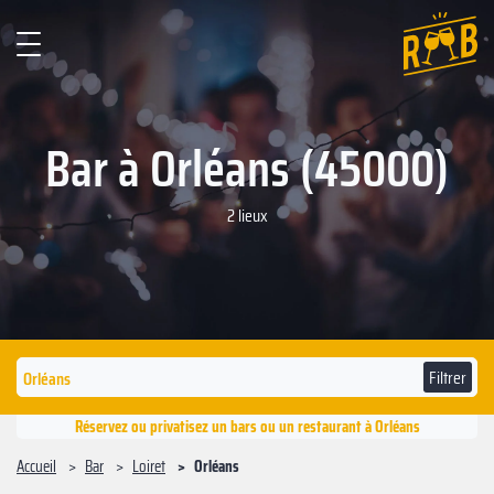
Bar à Orléans (45000)
2 lieux
Filtrer
Réservez ou privatisez un bars ou un restaurant à Orléans
Accueil
Bar
Loiret
Orléans