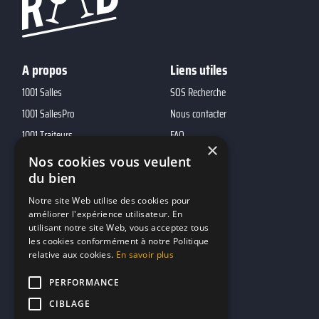
A propos
Liens utiles
1001 Salles
SOS Recherche
1001 SallesPro
Nous contacter
1001 Traiteurs
FAQ
×
1001 DJ
Nos cookies vous veulent
10h01
du bien
MP2
Notre site Web utilise des cookies pour
améliorer l'expérience utilisateur. En
utilisant notre site Web, vous acceptez tous
Contacts
les cookies conformément à notre Politique
relative aux cookies.
En savoir plus
marketing@reserverunbar.fr
11 rue Maurice Grandcoing
PERFORMANCE
94200 Ivry-sur-Seine
CIBLAGE