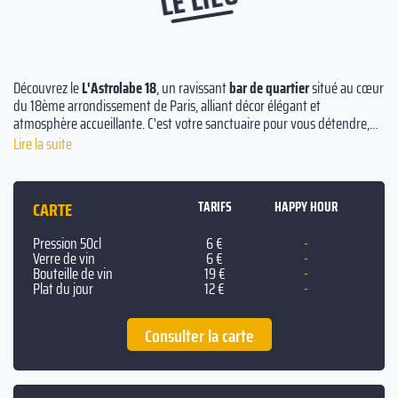
Découvrez le
L'Astrolabe 18
, un ravissant
bar de quartier
situé au cœur
du 18ème arrondissement de Paris, alliant décor élégant et
atmosphère accueillante. C'est votre sanctuaire pour vous détendre,
vous amuser et réunir jusqu'à 80 de vos amis pour une soirée
Lire la suite
inoubliable ! Chez
L'Astrolabe 18
, nous sommes motivés et prêts à
créer des souvenirs mémorables pour vos
fêtes d'anniversaire
,
evjf
et
tous les événements marquants de votre existence. Notre cadre
CARTE
TARIFS
HAPPY HOUR
rustique et minimaliste, allié à un service convivial, vous assure une
expérience unique, chaque jour de la semaine et jusqu'à 2h du matin.
Pression 50cl
6 €
-
N'hésitez pas à faire une réservation, que ce soit pour quelques tables
Verre de vin
6 €
-
ou pour une grande partie de notre établissement.
Bouteille de vin
19 €
-
Plat du jour
12 €
-
Consulter la carte