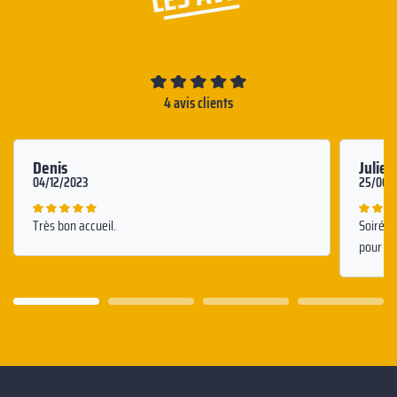
4 avis clients
Denis
Juliet
04/12/2023
25/06/
Très bon accueil.
Soirée 
pour de