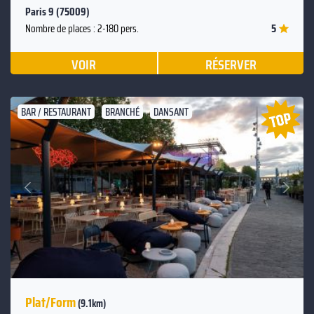
Paris 9 (75009)
5
Nombre de places : 2-180 pers.
VOIR
RÉSERVER
BAR / RESTAURANT
BRANCHÉ
DANSANT
Suivant
Précédent
Plat/Form
(9.1km)