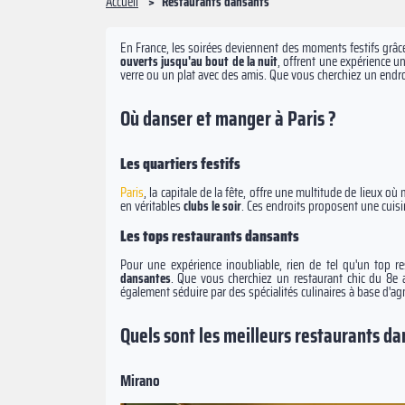
Accueil
Restaurants dansants
En France, les soirées deviennent des moments festifs grâ
ouverts jusqu'au bout de la nuit
, offrent une expérience u
verre ou un plat avec des amis. Que vous cherchiez un endro
Où danser et manger à Paris ?
Les quartiers festifs
Paris
, la capitale de la fête, offre une multitude de lieux o
en véritables
clubs
le soir
. Ces endroits proposent une cuisi
Les tops restaurants dansants
Pour une expérience inoubliable, rien de tel qu'un top r
dansantes
.
Que vous cherchiez un restaurant chic du 8e
également séduire par des spécialités culinaires à base d'agn
Quels sont les meilleurs restaurants da
Mirano