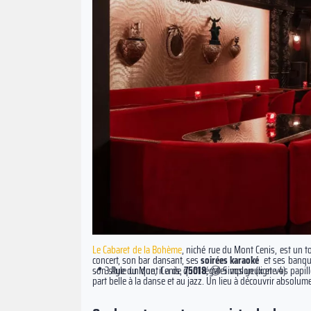
Le Cabaret de la Bohème
, niché rue du Mont Cenis, est un to
concert, son bar dansant, ses
soirées karaoké
et ses banque
son style unique, il a de quoi régaler vos yeux et vos papi
📍 3 Rue du Mont Cenis,
75018
, Ⓜ️ Simplon (ligne 4)
part belle à la danse et au jazz. Un lieu à découvrir absolum