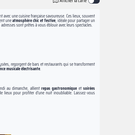
Afficher la carte
nt avec une cuisine française savoureuse. Ces lieux, souvent
sent une
atmosphère chic et festive
, idéale pour partager un
adresses sont prêtes à vous éblouir avec leurs spectacles.
sées, regorgent de bars et restaurants qui se transforment
nce musicale
électrisante
.
undi au dimanche, allient
repas gastronomique
et
soirées
e lieux pour profiter d'une nuit inoubliable. Laissez-vous