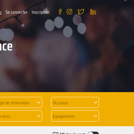
g
Se connecter
Inscription
nce
pe de réservation
Occasion
rvices
Equipements