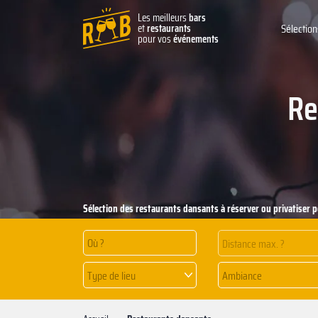
Les meilleurs
bars
et
restaurants
Sélection
pour vos
événements
Re
Sélection des restaurants dansants à réserver ou privatiser 
Distance max. ?
Type de lieu
Ambiance