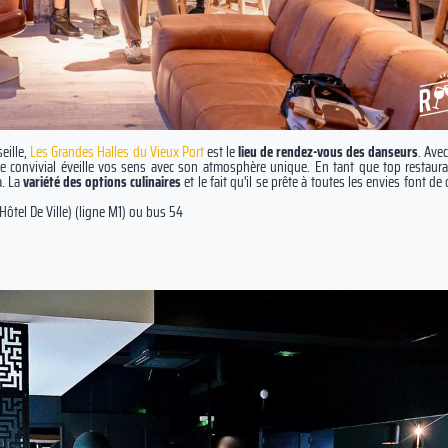
eille,
Les Grandes Halles du Vieux Port
est le
lieu de rendez-vous des
danseurs
. Avec
ace convivial éveille vos sens avec son atmosphère unique. En tant que top restau
a. La
variété des options culinaires
et le fait qu'il se prête à toutes les envies font d
Hôtel De Ville) (ligne M1) ou bus 54