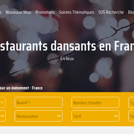
s
Nouveaux lieux
Promotions
Soirées Thématiques
SOS Recherche
Blo
staurants dansants en Fra
64 lieux
pour un événement - France
Quand ?
Ty
Restauration
Tarif
Se