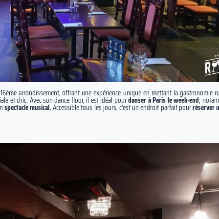
 16ème arrondissement, offrant une expérience unique en mettant la gastronomie ru
ale et chic. Avec son
dance floor, il est idéal pour
danser à Paris le week-end
, notam
on
spectacle
musical.
Accessible tous les jours, c'est un endroit parfait pour
réserver 