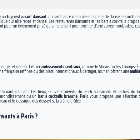
ce au
top restaurant dansant
, où l'ambiance musicale et la piste de danse se combine
nique qui allie repas et danse. Les restaurants dansants et les bars à cocktails propo
it pour un événement privé ou simplement pour profiter d'une soirée inoubliable, ces 
ù manger et danser. Les
arrondissements
centraux
, comme le Marais ou les Champs-Ély
ne française raffinée ou des plats internationaux à partager, tout en offrant une
ambia
estaurant dansant. Ces lieux, souvent ouverts du jeudi au samedi et parfois du l
 arrondissement ou un
bar à cocktails
branché
, Paris vous propose une sélection d
eau et le classique des dessert s: la crème brûlée.
nsants à Paris ?