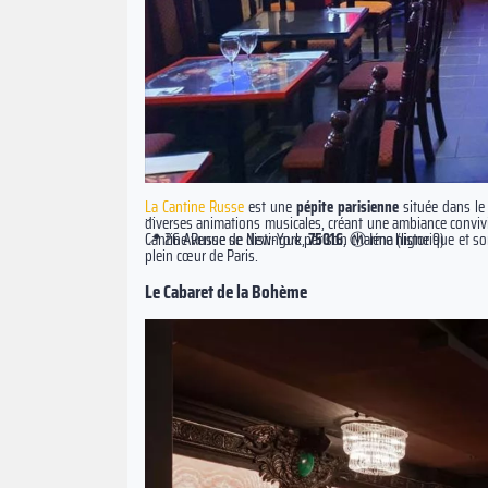
La Cantine Russe
est une
pépite parisienne
située dans le
diverses animations musicales, créant une ambiance convivi
Cantine Russe se distingue par son charme historique et s
📍 26 Avenue de New-York,
75016
, Ⓜ️ Iéna (ligne 9)
plein cœur de Paris.
Le Cabaret de la Bohème