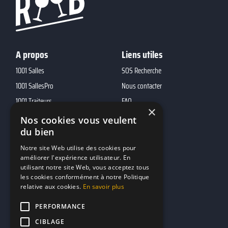
A propos
Liens utiles
1001 Salles
SOS Recherche
1001 SallesPro
Nous contacter
1001 Traiteurs
FAQ
×
1001 DJ
Nos cookies vous veulent
du bien
10h01
MP2
Notre site Web utilise des cookies pour
améliorer l'expérience utilisateur. En
utilisant notre site Web, vous acceptez tous
Contacts
les cookies conformément à notre Politique
relative aux cookies.
En savoir plus
marketing@reserverunbar.fr
11 rue Maurice Grandcoing
PERFORMANCE
94200 Ivry-sur-Seine
CIBLAGE