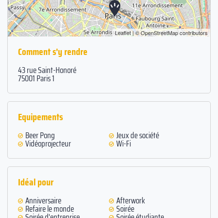
Leaflet
| ©
OpenStreetMap
contributors
Comment s'y rendre
43 rue Saint-Honoré
75001 Paris 1
Equipements
Beer Pong
Jeux de société
Vidéoprojecteur
Wi-Fi
Idéal pour
Anniversaire
Afterwork
Refaire le monde
Soirée
Soirée d'entreprise
Soirée étudiante