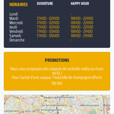
HORAIRES
OUVERTURE
HAPPY HOUR
Lundi
-
-
Mardi
17H00 - 02H00
18H00 - 22H00
Mercredi
17H00 - 02H00
18H00 - 22H00
Jeudi
17H00 - 02H00
18H00 - 22H00
Vendredi
17H00 - 05H00
18H00 - 21H00
Samedi
17H00 - 05H00
18H00 - 21H00
Dimanche
-
-
PROMOTIONS
Nous vous proposons des vasques de cocktails vodka ou rhum
de 6L !
Pour l'achat d'une vasque: 1 bouteille de champagne offerte
OU 20 shots maisons
Voir plus