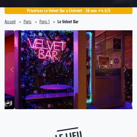
Privatisez Le Velvet Bar à Châtelet : 38 avis ⭐4.6/5
Accueil
Paris
Paris 1
Le Velvet Bar
Suivant
Précédent
LE LIEU