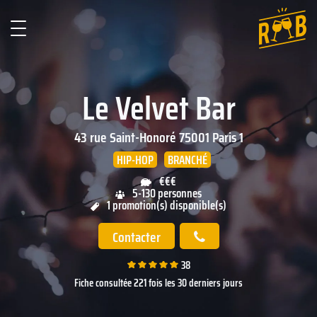
Le Velvet Bar
43 rue Saint-Honoré
75001
Paris 1
HIP-HOP
BRANCHÉ
€€€
5-130 personnes
1 promotion(s) disponible(s)
Contacter
38
Fiche consultée 221 fois les 30 derniers jours