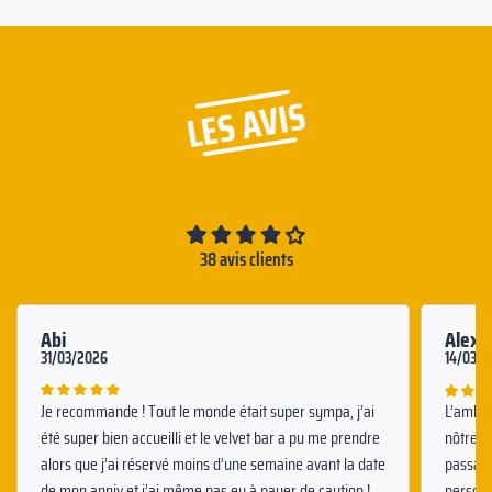
LES AVIS
38 avis clients
Abi
Alexa
31/03/2026
14/03/
Je recommande ! Tout le monde était super sympa, j’ai
L’ambian
été super bien accueilli et le velvet bar a pu me prendre
nôtre, 
alors que j’ai réservé moins d’une semaine avant la date
passage
de mon anniv et j’ai même pas eu à payer de caution !
personn