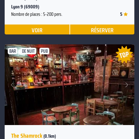
Lyon 9 (69009)
5
Nombre de places : 5-200 pers.
VOIR
RÉSERVER
BAR
DE NUIT
PUB
Suivant
Précédent
The Shamrock
(0.1km)