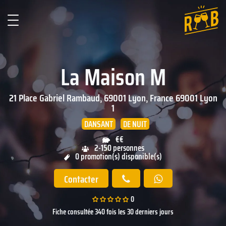
La Maison M
21 Place Gabriel Rambaud, 69001 Lyon, France
69001
Lyon
1
DANSANT
DE NUIT
€€
2-150 personnes
0 promotion(s) disponible(s)
Contacter
0
Fiche consultée 340 fois les 30 derniers jours