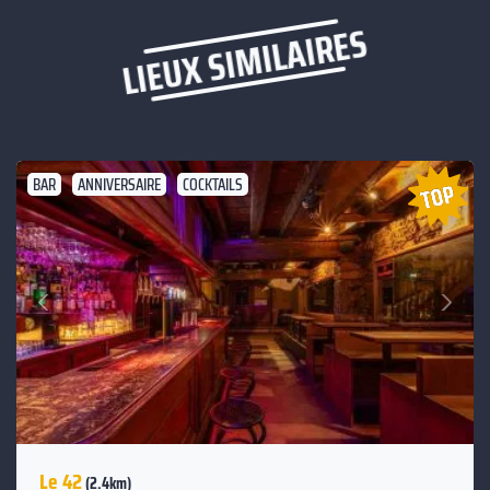
LIEUX SIMILAIRES
BAR
ANNIVERSAIRE
COCKTAILS
Suivant
Précédent
Le 42
(2.4km)