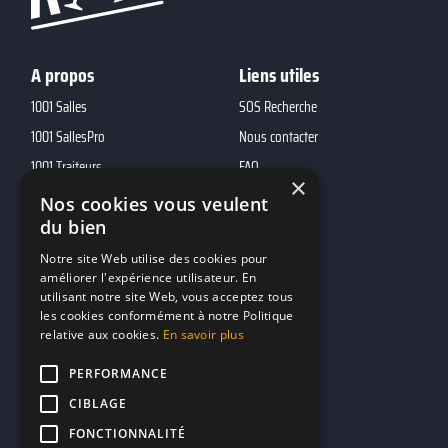
A propos
Liens utiles
1001 Salles
SOS Recherche
1001 SallesPro
Nous contacter
1001 Traiteurs
FAQ
×
1001 DJ
Nos cookies vous veulent
10h01
du bien
MP2
Notre site Web utilise des cookies pour
améliorer l'expérience utilisateur. En
utilisant notre site Web, vous acceptez tous
Contacts
les cookies conformément à notre Politique
relative aux cookies.
En savoir plus
marketing@reserverunbar.fr
11 rue Maurice Grandcoing
PERFORMANCE
94200 Ivry-sur-Seine
CIBLAGE
FONCTIONNALITÉ