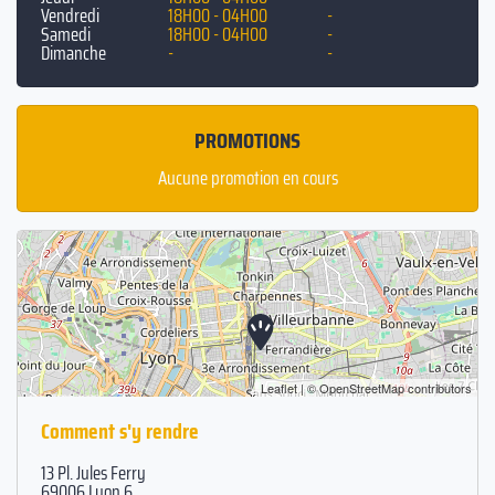
Vendredi
18H00 - 04H00
-
Samedi
18H00 - 04H00
-
Dimanche
-
-
PROMOTIONS
Aucune promotion en cours
Leaflet
| ©
OpenStreetMap
contributors
Comment s'y rendre
13 Pl. Jules Ferry
69006 Lyon 6