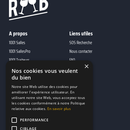
A propos
Liens utiles
1001 Salles
SOS Recherche
1001 SallesPro
Nous contacter
1001 Traiteurs
FAQ
×
1001 DJ
Nos cookies vous veulent
10h01
du bien
MP2
Notre site Web utilise des cookies pour
améliorer l'expérience utilisateur. En
utilisant notre site Web, vous acceptez tous
Contacts
les cookies conformément à notre Politique
relative aux cookies.
En savoir plus
marketing@reserverunbar.fr
11 rue Maurice Grandcoing
PERFORMANCE
94200 Ivry-sur-Seine
CIBLAGE