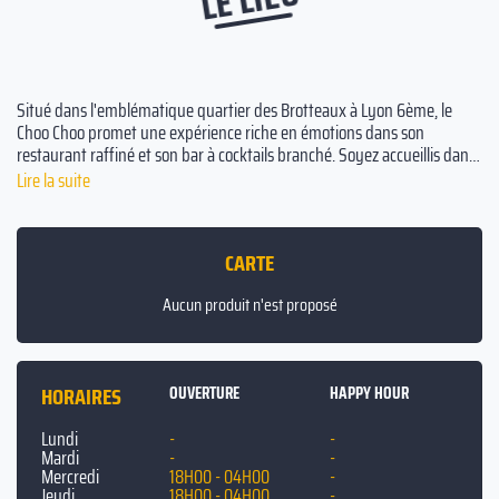
Situé dans l'emblématique quartier des Brotteaux à Lyon 6ème, le
Choo Choo promet une expérience riche en émotions dans son
restaurant raffiné et son bar à cocktails branché. Soyez accueillis dans
ce lieu unique, conçu par quatre associés passionnés, niché au sein de
Lire la suite
l'un des édifices les plus historiques de Lyon, la gare des Brotteaux.
Plongez dans une atmosphère chaleureuse et animée, typique du
Choo Choo. Venez, explorez et savourez l'inattendu !
CARTE
Aucun produit n'est proposé
HORAIRES
OUVERTURE
HAPPY HOUR
Lundi
-
-
Mardi
-
-
Mercredi
18H00 - 04H00
-
Jeudi
18H00 - 04H00
-