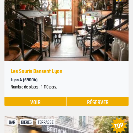
Suivant
Précédent
Les Souris Dansent Lyon
Lyon 4 (69004)
Nombre de places : 1-110 pers.
VOIR
RÉSERVER
BAR
BIÈRES
TERRASSE