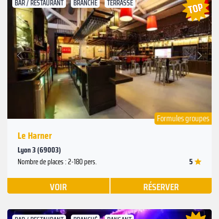
BAR / RESTAURANT
BRANCHÉ
TERRASSE
Suivant
Précédent
Formules groupes
Le Harner
Lyon 3 (69003)
5
Nombre de places : 2-180 pers.
VOIR
RÉSERVER