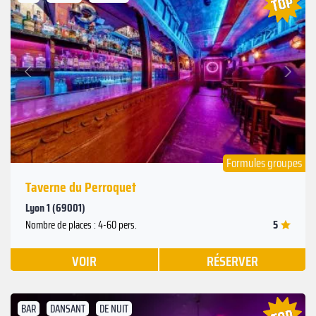
Suivant
Précédent
Formules groupes
Taverne du Perroquet
Lyon 1 (69001)
5
Nombre de places : 4-60 pers.
VOIR
RÉSERVER
BAR
DANSANT
DE NUIT