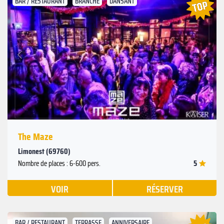
BAR / RESTAURANT
BRANCHÉ
DANSANT
Suivant
Précédent
The Maze
Limonest (69760)
5
Nombre de places : 6-600 pers.
VOIR
RÉSERVER
BAR / RESTAURANT
TERRASSE
ANNIVERSAIRE