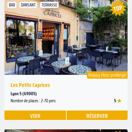
BAR
DANSANT
TERRASSE
Suivant
Précédent
Happy Hour prolongé
Les Petits Caprices
Lyon 5 (69005)
5
Nombre de places : 2-70 pers.
VOIR
RÉSERVER