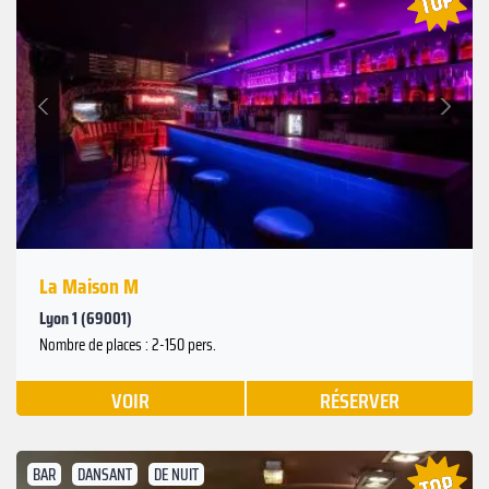
Suivant
Précédent
La Maison M
Lyon 1 (69001)
Nombre de places : 2-150 pers.
VOIR
RÉSERVER
BAR
DANSANT
DE NUIT