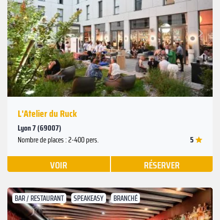
Suivant
Précédent
L'Atelier du Ruck
Lyon 7 (69007)
5
Nombre de places : 2-400 pers.
VOIR
RÉSERVER
BAR / RESTAURANT
SPEAKEASY
BRANCHÉ