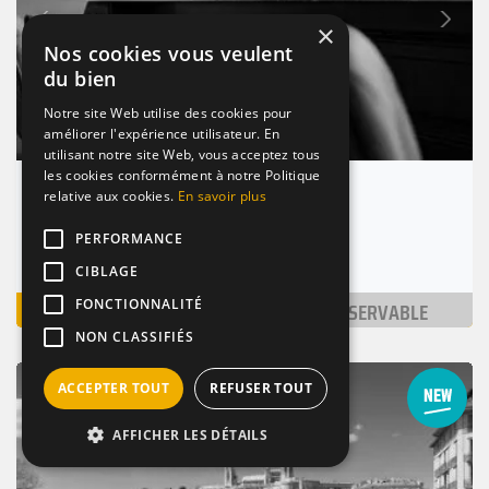
Suivant
Précédent
×
Nos cookies vous veulent
du bien
Notre site Web utilise des cookies pour
améliorer l'expérience utilisateur. En
utilisant notre site Web, vous acceptez tous
les cookies conformément à notre Politique
L'Atelier du Bourbignon
relative aux cookies.
En savoir plus
Lyon 7 (69007)
PERFORMANCE
Nombre de places : 2-40 pers.
CIBLAGE
VOIR
NON RÉSERVABLE
FONCTIONNALITÉ
NON CLASSIFIÉS
BAR / RESTAURANT
DE NUIT
TERRASSE
ACCEPTER TOUT
REFUSER TOUT
AFFICHER LES DÉTAILS