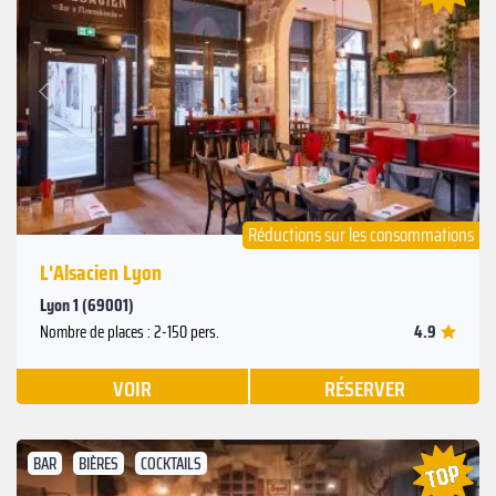
Suivant
Précédent
Réductions sur les consommations
L'Alsacien Lyon
Lyon 1 (69001)
4.9
Nombre de places : 2-150 pers.
VOIR
RÉSERVER
BAR
BIÈRES
COCKTAILS