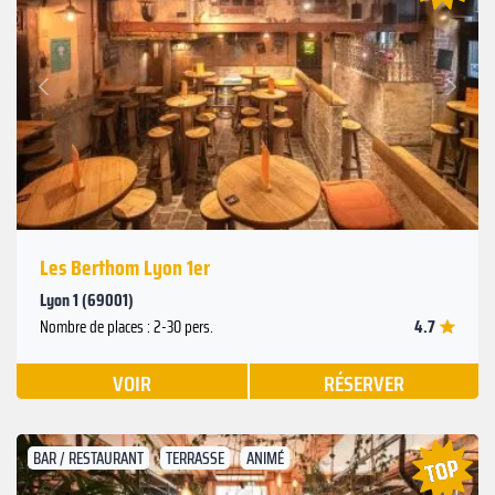
Suivant
Précédent
Les Berthom Lyon 1er
Lyon 1 (69001)
4.7
Nombre de places : 2-30 pers.
VOIR
RÉSERVER
BAR / RESTAURANT
TERRASSE
ANIMÉ