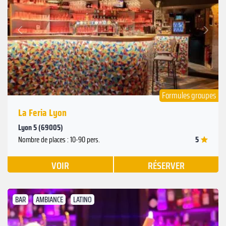
Suivant
Précédent
Formules groupes
La Feria Lyon
Lyon 5 (69005)
5
Nombre de places : 10-90 pers.
VOIR
RÉSERVER
BAR
AMBIANCE
LATINO