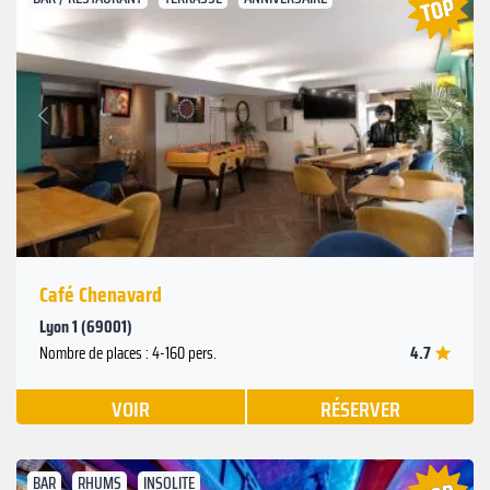
Suivant
Précédent
Café Chenavard
Lyon 1 (69001)
4.7
Nombre de places : 4-160 pers.
VOIR
RÉSERVER
BAR
RHUMS
INSOLITE