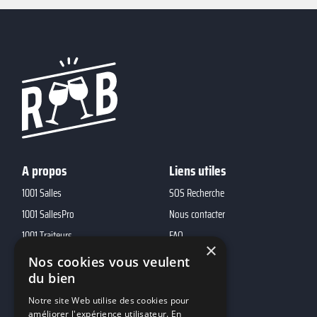
A propos
Liens utiles
1001 Salles
SOS Recherche
1001 SallesPro
Nous contacter
1001 Traiteurs
FAQ
×
1001 DJ
Nos cookies vous veulent
du bien
10h01
MP2
Notre site Web utilise des cookies pour
améliorer l'expérience utilisateur. En