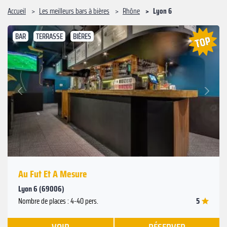
Accueil
Les meilleurs bars à bières
Rhône
Lyon 6
BAR
TERRASSE
BIÈRES
Suivant
Précédent
Au Fut Et A Mesure
Lyon 6 (69006)
5
Nombre de places : 4-40 pers.