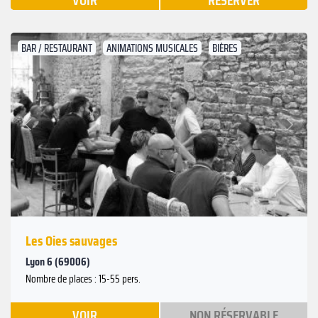
VOIR
RÉSERVER
BAR / RESTAURANT
ANIMATIONS MUSICALES
BIÈRES
Suivant
Précédent
Les Oies sauvages
Lyon 6 (69006)
Nombre de places : 15-55 pers.
VOIR
NON RÉSERVABLE