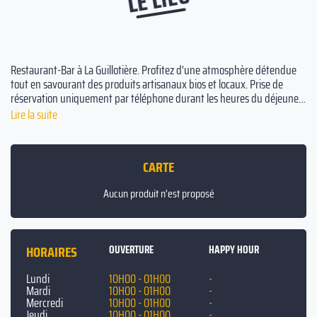
Restaurant-Bar à La Guillotière. Profitez d'une atmosphère détendue
tout en savourant des produits artisanaux bios et locaux. Prise de
réservation uniquement par téléphone durant les heures du déjeuner,
sans possibilité de réservation en soirée. Nous serons ravis de vous
Lire la suite
accueillir !
CARTE
Aucun produit n'est proposé
HORAIRES
OUVERTURE
HAPPY HOUR
Lundi
10H00 - 01H00
-
Mardi
10H00 - 01H00
-
Mercredi
10H00 - 01H00
-
Jeudi
10H00 - 01H00
-