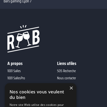
Bars gaming Lyon 7
A propos
Liens utiles
1001 Salles
SOS Recherche
1001 SallesPro
Nous contacter
1001 Traiteurs
FAQ
×
Nos cookies vous veulent
1001 DJ
du bien
10h01
Notre site Web utilise des cookies pour
MP2