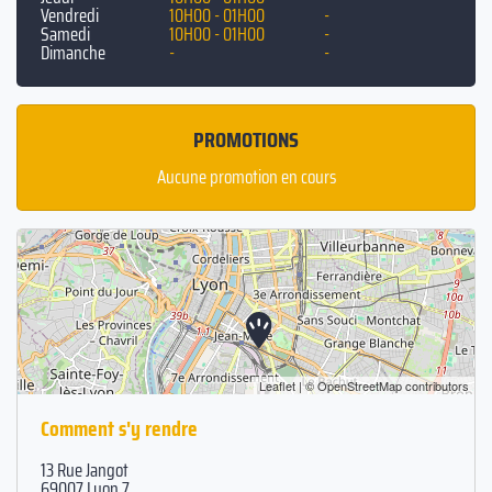
Vendredi
10H00 - 01H00
-
Samedi
10H00 - 01H00
-
Dimanche
-
-
PROMOTIONS
Aucune promotion en cours
Leaflet
| ©
OpenStreetMap
contributors
Comment s'y rendre
13 Rue Jangot
69007 Lyon 7