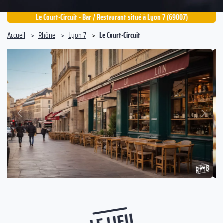
Le Court-Circuit - Bar / Restaurant situé à Lyon 7 (69007)
Accueil
Rhône
Lyon 7
Le Court-Circuit
Suivant
Précédent
LE LIEU