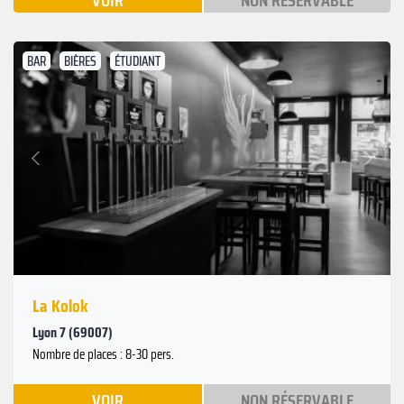
VOIR
NON RÉSERVABLE
BAR
BIÈRES
ÉTUDIANT
Suivant
Précédent
La Kolok
Lyon 7 (69007)
Nombre de places : 8-30 pers.
VOIR
NON RÉSERVABLE