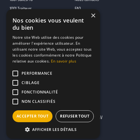
1001 Traiteurs
FAQ
×
1001 DJ
Nos cookies vous veulent
10h01
du bien
MP2
Notre site Web utilise des cookies pour
améliorer l'expérience utilisateur. En
utilisant notre site Web, vous acceptez tous
Contacts
les cookies conformément à notre Politique
relative aux cookies.
En savoir plus
marketing@reserverunbar.fr
11 rue Maurice Grandcoing
PERFORMANCE
94200 Ivry-sur-Seine
CIBLAGE
FONCTIONNALITÉ
NON CLASSIFIÉS
ACCEPTER TOUT
REFUSER TOUT
Mentions légales
CGU
CGV
AFFICHER LES DÉTAILS