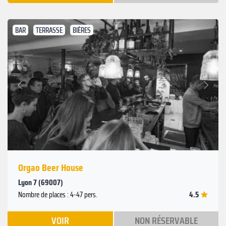
BAR
TERRASSE
BIÈRES
Suivant
Précédent
Orgao Beer House
Lyon 7 (69007)
4.5
Nombre de places : 4-47 pers.
VOIR
NON RÉSERVABLE