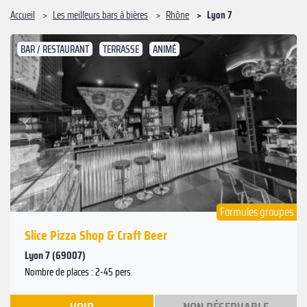
Accueil
Les meilleurs bars à bières
Rhône
Lyon 7
BAR / RESTAURANT
TERRASSE
ANIMÉ
Suivant
Précédent
Formules groupes
Slice Pizza Shop & Craft Beer
Lyon 7 (69007)
Nombre de places : 2-45 pers.