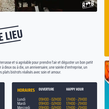
E LIEU
rrasse et si agréable pour prendre l'air et déguster un bon petit
 à deux ou à dix, un anniversaire, une soirée d'entreprise, un
s plats bistrots réalisés avec soin et amour.
HORAIRES
OUVERTURE
HAPPY HOUR
Lundi
09H00 - 02H00
17H00 - 21H00
Mardi
09H00 - 02H00
17H00 - 21H00
Mercredi
09H00 - 02H00
17H00 - 21H00