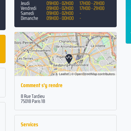
Jeudi
09H00 - 02H00
17H00 - 21H00
Vendredi
09H00 - 02H00
17H00 - 21H00
Samedi
09H00 - 02H00
-
Dimanche
09H00 - 00H00
-
Leaflet
| ©
OpenStreetMap
contributors
Comment s'y rendre
8 Rue Tardieu
75018 Paris 18
Services