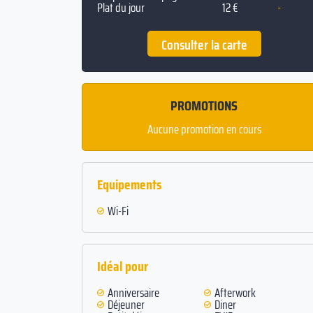
Plat du jour
12 €
-
Consulter la carte
PROMOTIONS
Aucune promotion en cours
Equipements
Wi-Fi
Idéal pour
Anniversaire
Afterwork
Déjeuner
Diner