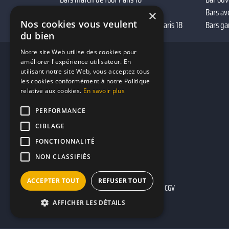
Bars avec terrasse Paris 18
Bars av
×
Nos cookies vous veulent
Réserver bar à vin autour de moi Paris 18
Bars ga
du bien
Notre site Web utilise des cookies pour
améliorer l'expérience utilisateur. En
utilisant notre site Web, vous acceptez tous
les cookies conformément à notre Politique
relative aux cookies.
En savoir plus
PERFORMANCE
CIBLAGE
FONCTIONNALITÉ
NON CLASSIFIÉS
ACCEPTER TOUT
REFUSER TOUT
Mentions légales
CGU
CGV
AFFICHER LES DÉTAILS