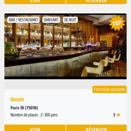
VOIR
RÉSERVER
BAR / RESTAURANT
DANSANT
DE NUIT
Suivant
Précédent
Formules groupes
Darzin
Paris 18 (75018)
3
Nombre de places : 2-300 pers.
VOIR
RÉSERVER