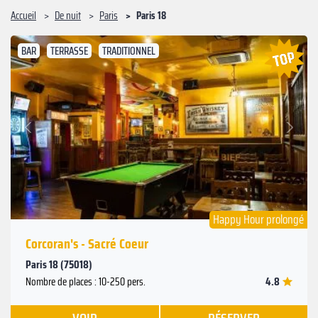
Accueil
De nuit
Paris
Paris 18
BAR
TERRASSE
TRADITIONNEL
Suivant
Précédent
Happy Hour prolongé
Corcoran's - Sacré Coeur
Paris 18 (75018)
4.8
Nombre de places : 10-250 pers.