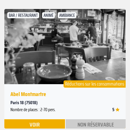
BAR / RESTAURANT
ANIMÉ
AMBIANCE
Suivant
Précédent
Réductions sur les consommations
Abel Montmartre
Paris 18 (75018)
5
Nombre de places : 2-70 pers.
VOIR
NON RÉSERVABLE