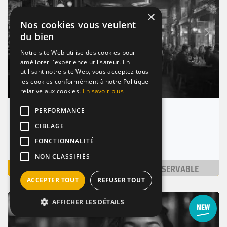
×
Nos cookies vous veulent
Suivant
du bien
Précédent
Notre site Web utilise des cookies pour
améliorer l'expérience utilisateur. En
utilisant notre site Web, vous acceptez tous
les cookies conformément à notre Politique
relative aux cookies.
En savoir plus
PERFORMANCE
Le Bon Bock
CIBLAGE
Paris 18 (75018)
Nombre de places : 1-30 pers.
FONCTIONNALITÉ
NON CLASSIFIÉS
VOIR
NON RÉSERVABLE
ACCEPTER TOUT
REFUSER TOUT
RESTAURANT
DE NUIT
DE QUARTIER
AFFICHER LES DÉTAILS