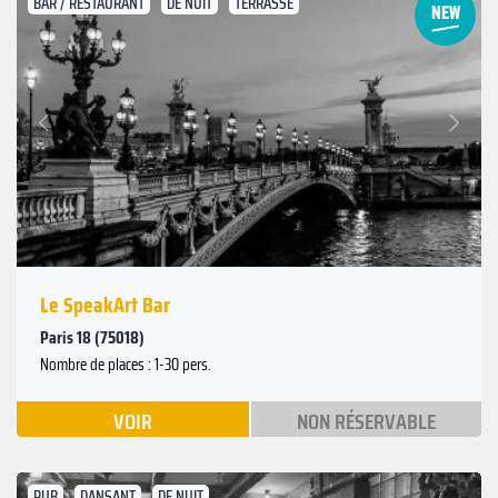
BAR / RESTAURANT
DE NUIT
TERRASSE
Suivant
Précédent
Le SpeakArt Bar
Paris 18 (75018)
Nombre de places : 1-30 pers.
VOIR
NON RÉSERVABLE
PUB
DANSANT
DE NUIT