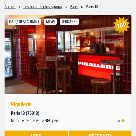
Accueil
Les bars les plus sympa
Paris
Paris 18
BAR / RESTAURANT
TAPAS
TERRASSE
Suivant
Précédent
Pigallerie
Paris 18 (75018)
5
Nombre de places : 2-180 pers.