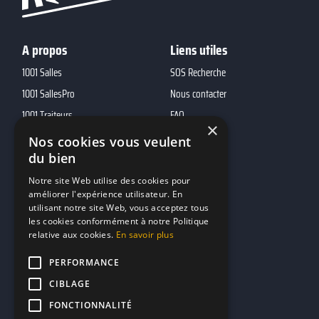
A propos
Liens utiles
1001 Salles
SOS Recherche
1001 SallesPro
Nous contacter
1001 Traiteurs
FAQ
×
1001 DJ
Nos cookies vous veulent
du bien
10h01
MP2
Notre site Web utilise des cookies pour
améliorer l'expérience utilisateur. En
utilisant notre site Web, vous acceptez tous
Contacts
les cookies conformément à notre Politique
relative aux cookies.
En savoir plus
marketing@reserverunbar.fr
11 rue Maurice Grandcoing
PERFORMANCE
94200 Ivry-sur-Seine
CIBLAGE
FONCTIONNALITÉ