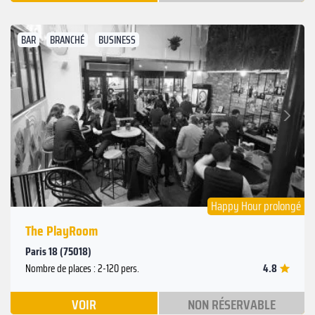
BAR
BRANCHÉ
BUSINESS
Suivant
Précédent
Happy Hour prolongé
The PlayRoom
Paris 18 (75018)
4.8
Nombre de places : 2-120 pers.
VOIR
NON RÉSERVABLE