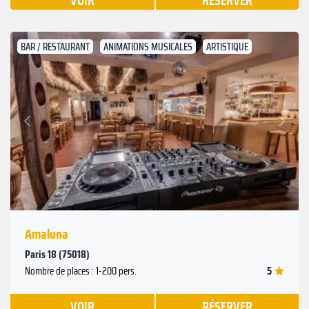
VOIR
RÉSERVER
BAR / RESTAURANT
ANIMATIONS MUSICALES
ARTISTIQUE
Suivant
Précédent
Amaluna
Paris 18 (75018)
5
Nombre de places : 1-200 pers.
VOIR
RÉSERVER