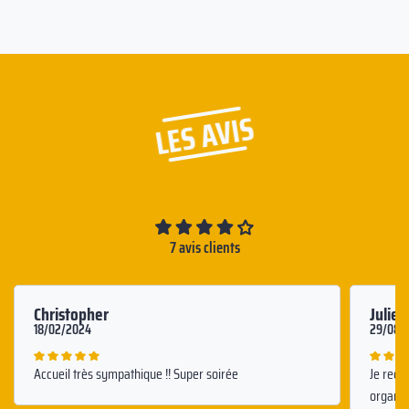
LES AVIS
7 avis clients
Christopher
Juliet
18/02/2024
29/08/
Accueil très sympathique !! Super soirée
Je reco
organis