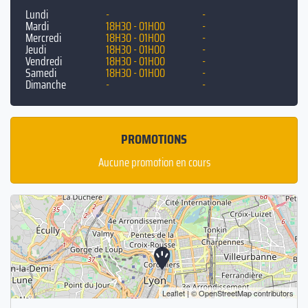
Lundi
-
-
Mardi
18H30 - 01H00
-
Mercredi
18H30 - 01H00
-
Jeudi
18H30 - 01H00
-
Vendredi
18H30 - 01H00
-
Samedi
18H30 - 01H00
-
Dimanche
-
-
PROMOTIONS
Aucune promotion en cours
Leaflet
| ©
OpenStreetMap
contributors