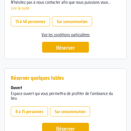
N'hésitez pas à nous contacter afin que nous puissions vous
proposer une offre personnalisée et adaptée.
Lire la suite
En outre nous faisons une remise de 10% sur notre offre tapas si
vous réservez à l'avance.
15 à 40 personnes
Sur consommation
Voir les conditions particulières
Réserver
Réserver quelques tables
Ouvert
Espace ouvert qui vous permettra de profiter de l'ambiance du
lieu.
8 à 15 personnes
Sur consommation
Réserver