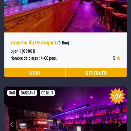
Taverne du Perroquet
(0.1km)
Lyon 1 (69001)
5
Nombre de places : 4-60 pers.
VOIR
RÉSERVER
BAR
DANSANT
DE NUIT
Suivant
Précédent