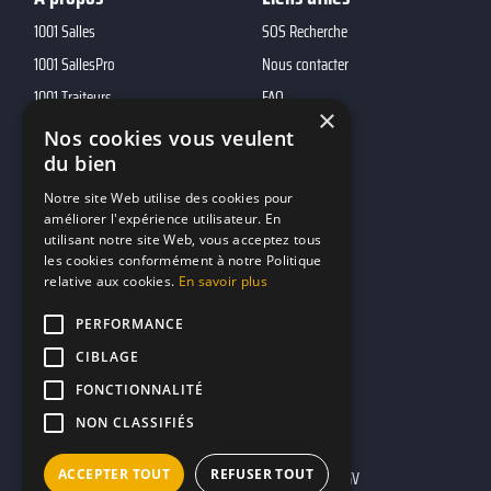
1001 Salles
SOS Recherche
1001 SallesPro
Nous contacter
1001 Traiteurs
FAQ
×
1001 DJ
Nos cookies vous veulent
du bien
10h01
MP2
Notre site Web utilise des cookies pour
améliorer l'expérience utilisateur. En
utilisant notre site Web, vous acceptez tous
Contacts
les cookies conformément à notre Politique
relative aux cookies.
En savoir plus
marketing@reserverunbar.fr
11 rue Maurice Grandcoing
PERFORMANCE
94200 Ivry-sur-Seine
CIBLAGE
FONCTIONNALITÉ
NON CLASSIFIÉS
ACCEPTER TOUT
REFUSER TOUT
Mentions légales
CGU
CGV