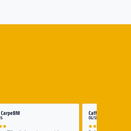
E CarpeBM
Catherine
26
06/12/2025