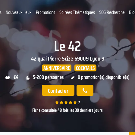
s
Nouveaux lieux
Promotions
Soirées Thématiques
SOS Recherche
Blo
Le 42
42 quai Pierre Scize
69009
Lyon 9
ANNIVERSAIRE
COCKTAILS
€€
5-200 personnes
0 promotion(s) disponible(s)
Contacter
7
Fiche consultée 48 fois les 30 derniers jours