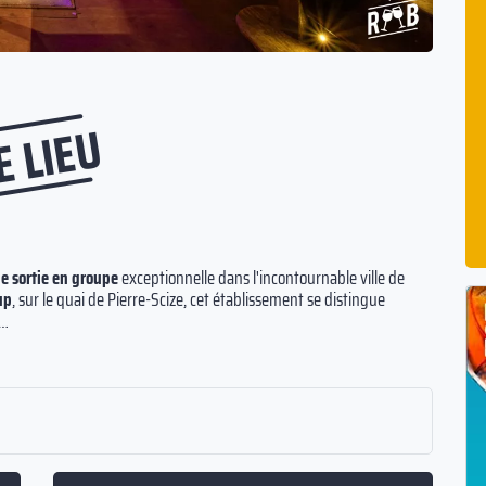
E LIEU
e sortie en groupe
exceptionnelle dans l'incontournable ville de
up
, sur le quai de Pierre-Scize, cet établissement se distingue
ice à créer de précieux moments entre amis, famille ou collègues.
verni
et
pierres apparentes
, un décor classique idéal pour une
râce à nos musiques variées, jeux et retransmissions sportives.
t ou lors de l'un de nos
concerts live
, dégustez nos
shots
et
our une de nos assiettes apéritives à savourer avec vos boissons. Ne