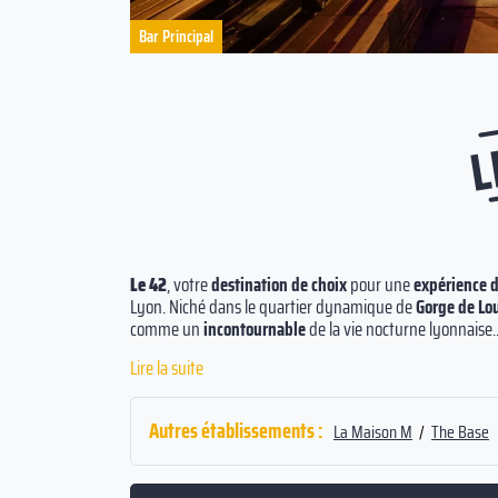
Bar Principal
L
Le 42
, votre
destination de choix
pour une
expérience d
Lyon. Niché dans le quartier dynamique de
Gorge de Lo
comme un
incontournable
de la vie nocturne lyonnaise.
Lire la suite
Venez partager un verre dans une
ambiance festive
prop
Découvrez notre espace chaleureux où se marient
bois 
escapade relaxante. Au menu, une
atmosphère animée
g
Autres établissements :
La Maison M
/
The Base
Après une partie endiablée de fléchettes ou de baby-foo
cocktails maison
. Dans notre espace restaurant, optez p