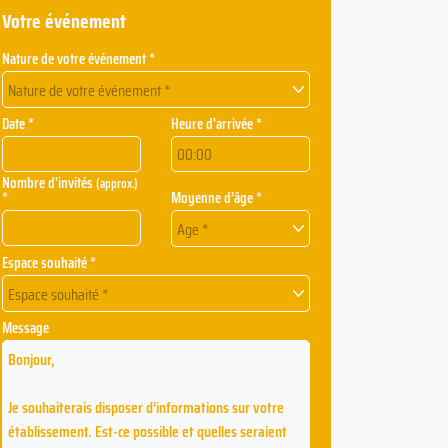
Votre événement
Nature de votre événement *
Nature de votre événement *
Date *
Heure d'arrivée *
Nombre d'invités
(approx.)
*
Moyenne d’âge *
Age *
Espace souhaité *
Espace souhaité *
Message