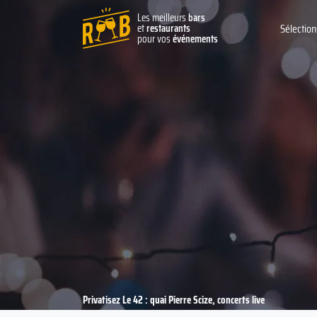
Les meilleurs
bars
et
restaurants
Sélection
pour vos
événements
Privatisez Le 42 : quai Pierre Scize, concerts live