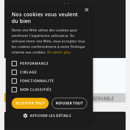
×
Nos cookies vous veulent
du bien
Notre site Web utilise des cookies pour
améliorer l'expérience utilisateur. En
utilisant notre site Web, vous acceptez tous
les cookies conformément à notre Politique
relative aux cookies.
En savoir plus
PERFORMANCE
Gcd Montmartre
CIBLAGE
Paris 18 (75018)
FONCTIONNALITÉ
Nombre de places : 1-30 pers.
NON CLASSIFIÉS
VOIR
NON RÉSERVABLE
ACCEPTER TOUT
REFUSER TOUT
AFFICHER LES DÉTAILS
BAR / RESTAURANT
BIÈRES
COCKTAILS