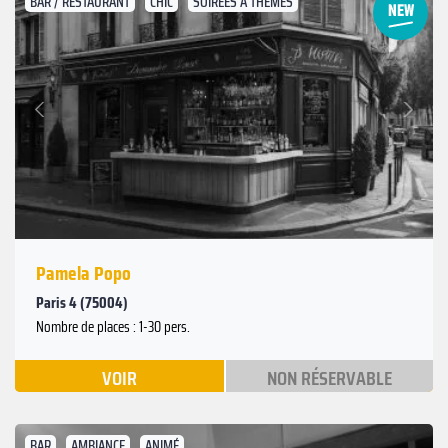
BAR / RESTAURANT
CHIC
SOIRÉES À THÈMES
Suivant
Précédent
Pamela Popo
Paris 4 (75004)
Nombre de places : 1-30 pers.
VOIR
NON RÉSERVABLE
BAR
AMBIANCE
ANIMÉ