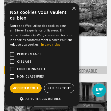
Suivant
Précédent
×
Nos cookies vous veulent
du bien
Notre site Web utilise des cookies pour
améliorer l'expérience utilisateur. En
utilisant notre site Web, vous acceptez tous
les cookies conformément à notre Politique
Bar street
relative aux cookies.
En savoir plus
Paris 4 (75004)
PERFORMANCE
Nombre de places : 1-30 pers.
CIBLAGE
VOIR
NON RÉSERVABLE
FONCTIONNALITÉ
NON CLASSIFIÉS
BAR / RESTAURANT
COCKTAILS
ACCEPTER TOUT
REFUSER TOUT
AFFICHER LES DÉTAILS