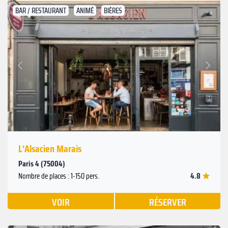
BAR / RESTAURANT
ANIMÉ
BIÈRES
Suivant
Précédent
L'Alsacien Marais
Paris 4 (75004)
4.8
Nombre de places : 1-150 pers.
VOIR
RÉSERVER