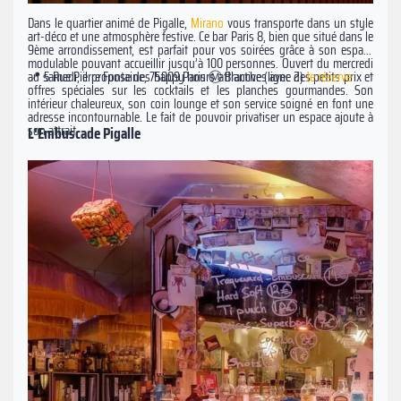
Dans le quartier animé de Pigalle,
Mirano
vous transporte dans un style
art-déco et une atmosphère festive. Ce bar Paris 8, bien que situé dans le
9ème arrondissement, est parfait pour vos soirées grâce à son espace
modulable pouvant accueillir jusqu’à 100 personnes. Ouvert du mercredi
au samedi, il propose des happy hours attractives avec des petits prix et
📍 5 Rue Pierre Fontaine, 75009 Paris Ⓜ️ Blanche (ligne 2)
Je réserve
offres spéciales sur les cocktails et les planches gourmandes. Son
intérieur chaleureux, son coin lounge et son service soigné en font une
adresse incontournable. Le fait de pouvoir privatiser un espace ajoute à
son attrait.
L'Embuscade Pigalle