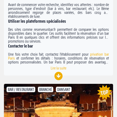
Avant de commencer votre recherche, identifiez vos attentes : nombre de
personnes, type d’endroit (bar à vins, bar restaurant, etc.). Le 8ème
arrondissement regorge de places variées, des bars cosy aux
établissements de luxe.
Utiliser les plateformes spécialisées
Des sites comme reserverunbar.fr permettent de comparer les options
disponibles dans le quartier. Ces outils facilitent la réservation d’un bar
Paris 8 en quelques clics et offrent des informations précises sur les
promotions ou services.
Contacter le bar
Une fois votre choix fait, contactez l'établissement pour
privatiser bar
Paris
et confirmer les détails : horaires, conditions de réservation et
options personnalisées. Un bar Paris 8 peut proposer des avantages
comme des boissons gratuites ou des espaces privatisés.
Lire la suite
BAR / RESTAURANT
BRANCHÉ
DANSANT
Suivant