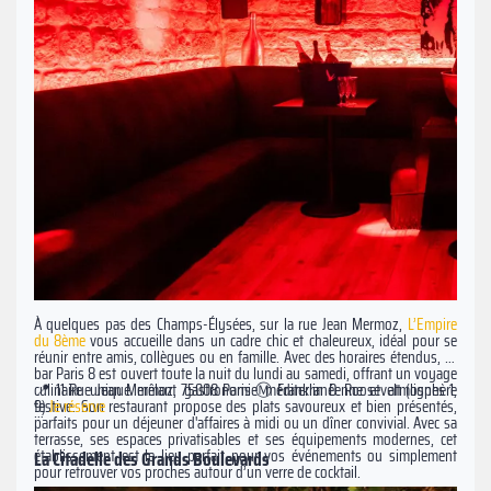
À quelques pas des Champs-Élysées, sur la rue Jean Mermoz,
L’Empire
du 8ème
vous accueille dans un cadre chic et chaleureux, idéal pour se
réunir entre amis, collègues ou en famille. Avec des horaires étendus, ce
bar Paris 8 est ouvert toute la nuit du lundi au samedi, offrant un voyage
culinaire unique mêlant gastronomie méditerranéenne et atmosphère
📍 11 Rue Jean Mermoz, 75008 Paris Ⓜ️ Franklin D. Roosevelt (lignes 1,
festive. Son restaurant propose des plats savoureux et bien présentés,
9)
Je réserve
parfaits pour un déjeuner d'affaires à midi ou un dîner convivial. Avec sa
terrasse, ses espaces privatisables et ses équipements modernes, cet
établissement est le lieu parfait pour vos événements ou simplement
La Citadelle des Grands Boulevards
pour retrouver vos proches autour d’un verre de cocktail.