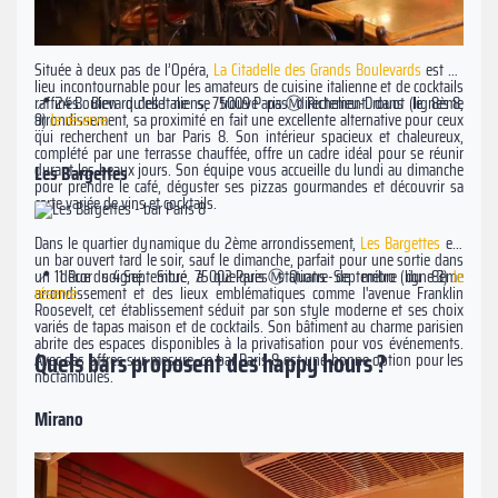
Située à deux pas de l’Opéra,
La Citadelle des Grands Boulevards
est un
lieu incontournable pour les amateurs de cuisine italienne et de cocktails
raffinés. Bien qu’elle ne se trouve pas directement dans le 8ème
📍 24 Boulevard des Italiens, 75009 Paris Ⓜ️ Richelieu-Drouot (lignes 8,
arrondissement, sa proximité en fait une excellente alternative pour ceux
9)
Je réserve
qui recherchent un bar Paris 8. Son intérieur spacieux et chaleureux,
complété par une terrasse chauffée, offre un cadre idéal pour se réunir
durant les beaux jours. Son équipe vous accueille du lundi au dimanche
Les Bargettes
pour prendre le café, déguster ses pizzas gourmandes et découvrir sa
carte variée de vins et cocktails.
Dans le quartier dynamique du 2ème arrondissement,
Les Bargettes
est
un bar ouvert tard le soir, sauf le dimanche, parfait pour une sortie dans
📍 11 Rue du 4 Septembre, 75002 Paris Ⓜ️ Quatre-Septembre (ligne 3)
Je
un décor soigné. Situé à quelques stations de métro du 8ème
réserve
arrondissement et des lieux emblématiques comme l'avenue Franklin
Roosevelt, cet établissement séduit par son style moderne et ses choix
variés de tapas maison et de cocktails. Son bâtiment au charme parisien
abrite des espaces disponibles à la privatisation pour vos événements.
Quels bars proposent des happy hours ?
Avec ses offres sur mesure, ce bar Paris 8 est une bonne option pour les
noctambules.
Mirano