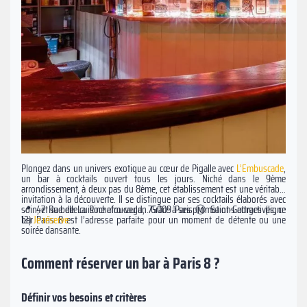
Plongez dans un univers exotique au cœur de Pigalle avec
L’Embuscade
,
un bar à cocktails ouvert tous les jours. Niché dans le 9ème
arrondissement, à deux pas du 8ème, cet établissement est une véritable
invitation à la découverte. Il se distingue par ses cocktails élaborés avec
soin, et sa belle cuisine afro-vegan. Grâce à ses promotions attractives, ce
📍 47 Rue de La Rochefoucauld, 75009 Paris Ⓜ️ Saint-Georges (ligne
bar Paris 8 est l’adresse parfaite pour un moment de détente ou une
12)
Je réserve
soirée dansante.
Comment réserver un bar à Paris 8 ?
Définir vos besoins et critères