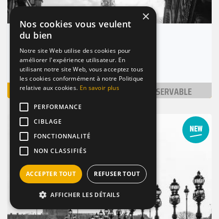
×
Nos cookies vous veulent
du bien
Le Paradis du Fruit - George V
Notre site Web utilise des cookies pour
Paris 8 (75008)
améliorer l'expérience utilisateur. En
Nombre de places : 1-30 pers.
utilisant notre site Web, vous acceptez tous
les cookies conformément à notre Politique
VOIR
NON RÉSERVABLE
relative aux cookies.
En savoir plus
PERFORMANCE
CIBLAGE
BAR / RESTAURANT
BRASSERIE
COCKTAILS
FONCTIONNALITÉ
NON CLASSIFIÉS
Suivant
ACCEPTER TOUT
REFUSER TOUT
Précédent
AFFICHER LES DÉTAILS