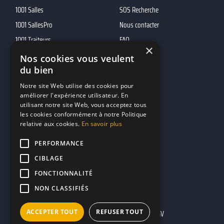
1001 Salles
SOS Recherche
1001 SallesPro
Nous contacter
1001 Traiteurs
FAQ
×
1001 DJ
Nos cookies vous veulent
du bien
10h01
MP2
Notre site Web utilise des cookies pour
améliorer l'expérience utilisateur. En
utilisant notre site Web, vous acceptez tous
Contacts
les cookies conformément à notre Politique
relative aux cookies.
En savoir plus
marketing@reserverunbar.fr
11 rue Maurice Grandcoing
PERFORMANCE
94200 Ivry-sur-Seine
CIBLAGE
FONCTIONNALITÉ
NON CLASSIFIÉS
ACCEPTER TOUT
REFUSER TOUT
Mentions légales
CGU
CGV