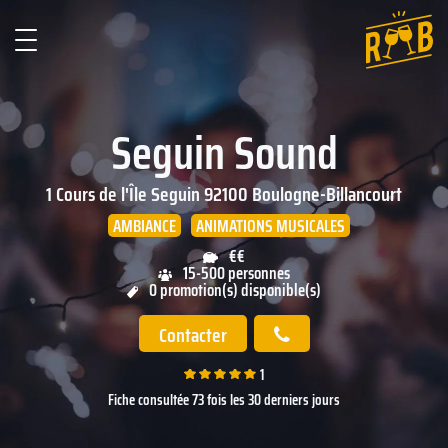
Seguin Sound
1 Cours de l'Île Seguin
92100
Boulogne-Billancourt
AMBIANCE
ANIMATIONS MUSICALES
€€
15-500 personnes
0 promotion(s) disponible(s)
Contacter
1
Fiche consultée 73 fois les 30 derniers jours