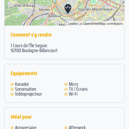
en plein cœur de Paris. Venez et rejoignez l'expérience Seguin Sound,
le plaisir des sens vous attend.
Leaflet
| ©
OpenStreetMap
contributors
Comment s'y rendre
1 Cours de l'Île Seguin
92100 Boulogne-Billancourt
Equipements
Karaoké
Micro
Sonorisation
TV / Écrans
Vidéoprojecteur
Wi-Fi
Idéal pour
Anniversaire
Afterwork