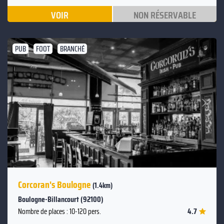
VOIR
NON RÉSERVABLE
PUB
FOOT
BRANCHÉ
Suivant
Précédent
Corcoran's Boulogne
(1.4km)
Boulogne-Billancourt (92100)
4.7
Nombre de places : 10-120 pers.