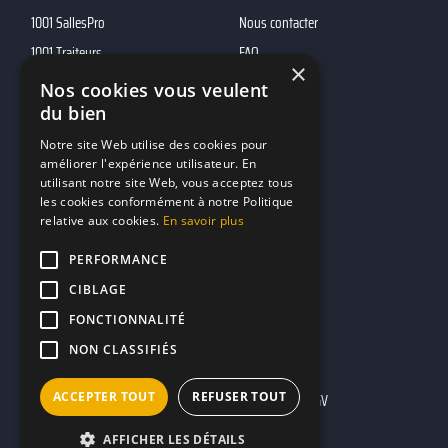
1001 SallesPro
Nous contacter
1001 Traiteurs
FAQ
×
1001 DJ
Nos cookies vous veulent
10h01
du bien
MP2
Notre site Web utilise des cookies pour
améliorer l'expérience utilisateur. En
utilisant notre site Web, vous acceptez tous
Contacts
les cookies conformément à notre Politique
relative aux cookies.
En savoir plus
marketing@reserverunbar.fr
11 rue Maurice Grandcoing
PERFORMANCE
94200 Ivry-sur-Seine
CIBLAGE
FONCTIONNALITÉ
NON CLASSIFIÉS
ACCEPTER TOUT
REFUSER TOUT
Mentions légales
CGU
CGV
AFFICHER LES DÉTAILS