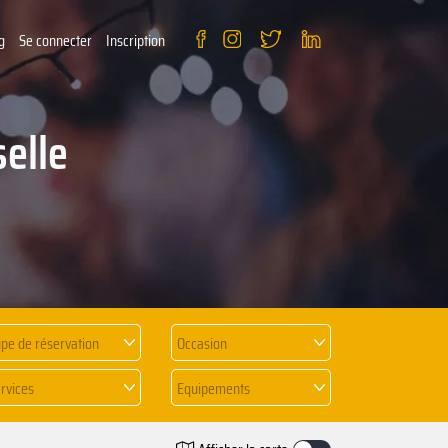
g
Se connecter
Inscription
elle
pe de réservation
Occasion
rvices
Equipements