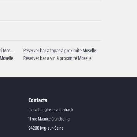
Privatiser bar terrasse autour de moi Moselle
Réserver bar à tapas à proximité Moselle
 Moselle
Réserver bar à vin à proximité Moselle
Contacts
marketing@reserverunbar.fr
11 rue Maurice Grandcoing
94200 Ivry-sur-Seine