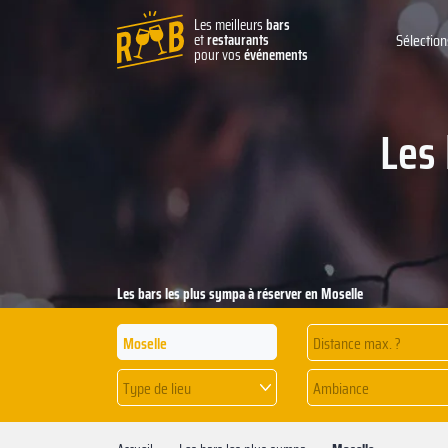
Les meilleurs
bars
et
restaurants
Sélection
pour vos
événements
Les
Les bars les plus sympa à réserver en Moselle
Distance max. ?
Type de lieu
Ambiance