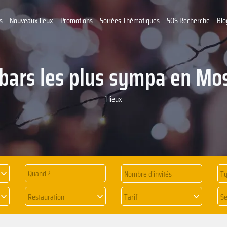
s
Nouveaux lieux
Promotions
Soirées Thématiques
SOS Recherche
Blo
 bars les plus sympa en Mos
1 lieux
Quand ?
Ty
Restauration
Tarif
Se