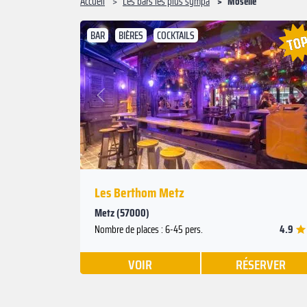
Accueil
Les bars les plus sympa
Moselle
BAR
BIÈRES
COCKTAILS
Suivant
Précédent
Les Berthom Metz
Metz (57000)
4.9
Nombre de places : 6-45 pers.
VOIR
RÉSERVER