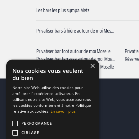
Les bars les plus sympa Metz
Privatiser bars à bière autour de moi Moselle
Privatiser bar foot autour de moi Moselle
Privatiser bar terrasse autour de moi Moselle
Réserve
×
Privatiser bar à jeux autour de moi Moselle
Nos cookies vous veulent
du bien
Notre site Web utilise des cookies pour
améliorer l'expérience utilisateur. En
utilisant notre site Web, vous acceptez tous
les cookies conformément à notre Politique
relative aux cookies.
En savoir plus
PERFORMANCE
CIBLAGE