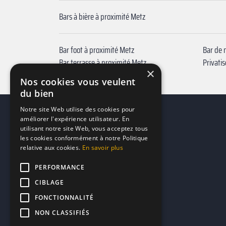
Bars à bière à proximité Metz
Bar foot à proximité Metz
Bar de 
Bar terrasse à proximité Metz
Privati
×
Bar à jeux à proximité Metz
Nos cookies vous veulent
du bien
Notre site Web utilise des cookies pour
améliorer l'expérience utilisateur. En
utilisant notre site Web, vous acceptez tous
les cookies conformément à notre Politique
relative aux cookies.
En savoir plus
PERFORMANCE
CIBLAGE
FONCTIONNALITÉ
NON CLASSIFIÉS