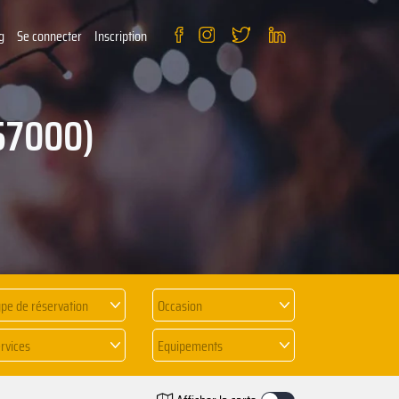
g
Se connecter
Inscription
(57000)
pe de réservation
Occasion
rvices
Equipements