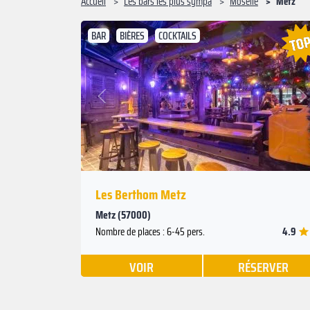
Accueil
Les bars les plus sympa
Moselle
Metz
BAR
BIÈRES
COCKTAILS
Suivant
Précédent
Les Berthom Metz
Metz (57000)
4.9
Nombre de places : 6-45 pers.
VOIR
RÉSERVER