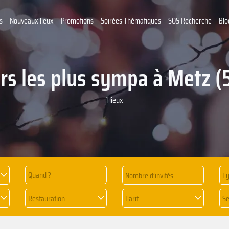
s
Nouveaux lieux
Promotions
Soirées Thématiques
SOS Recherche
Blo
rs les plus sympa à Metz 
1 lieux
Quand ?
Ty
Restauration
Tarif
Se