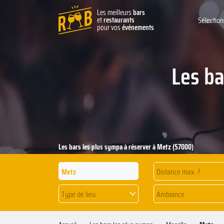
Les meilleurs
bars
et
restaurants
Sélection
pour vos
événements
Les ba
Les bars les plus sympa à réserver à Metz (57000)
Distance max. ?
Type de lieu
Ambiance