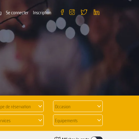
g
Se connecter
Inscription
pe de réservation
Occasion
rvices
Equipements