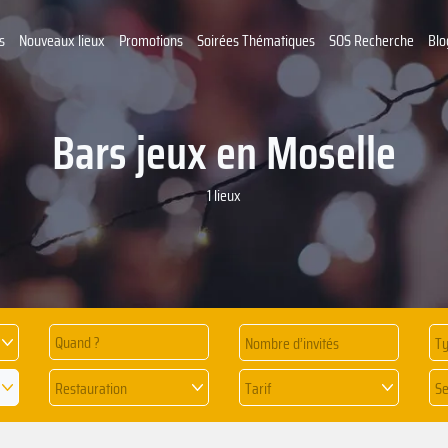
s
Nouveaux lieux
Promotions
Soirées Thématiques
SOS Recherche
Blo
Bars jeux en Moselle
1 lieux
Quand ?
Ty
Restauration
Tarif
Se