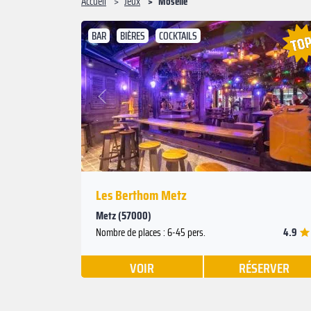
Accueil
Jeux
Moselle
BAR
BIÈRES
COCKTAILS
Suivant
Précédent
Les Berthom Metz
Metz (57000)
4.9
Nombre de places : 6-45 pers.
VOIR
RÉSERVER