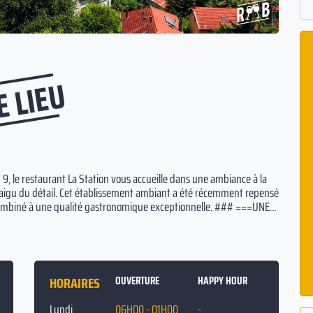
E LIEU
 9, le restaurant La Station vous accueille dans une ambiance à la
s aigu du détail. Cet établissement ambiant a été récemment repensé
 combiné à une qualité gastronomique exceptionnelle. ### ===UNE
e menu de La Station Lyon Vaise comprend une sélection de
zzas savoureuses et d'autres spécialités classiques de la brasserie
s talentueux. Que vous cherchiez à déjeuner, bruncher, prendre un
e journée de travail, notre brasserie propose une variété de choix
DIFFUSION D’ÉVÉNEMENTS SPORTIFS DE PREMIÈRE QUALITÉ === N...
HORAIRES
OUVERTURE
HAPPY HOUR
Lundi
06H00 - 01H00
-