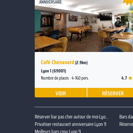
ANNIVERSAIRE
Suivant
Précédent
Café Chenavard
(2.9km)
Lyon 1 (69001)
4.7
Nombre de places : 4-160 pers.
VOIR
RÉSERVER
Réserver bar pas cher autour de moi Lyon 9
Bars da
Privatiser restaurant anniversaire Lyon 9
Meilleurs bars cosy Lyon 9