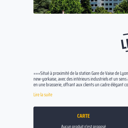
L
===Situé à proximité de la station Gare de Vaise de Lyon
new-yorkaise, avec des intérieurs industriels et un sen
en une brasserie, offrant aux clients un cadre élégant
DIVERSITÉ DE PLATS DE QUALITÉ === Riche en saveurs, l
Lire la suite
viandes, des burgers aux inspirations américaines, des pi
française, le tout préparé minutieusement par nos chef
petit déjeuner ou simplement déguster un verre après un
pour satisfaire tous vos besoins culinaires. ### ===
CARTE
Aucun produit n'est proposé