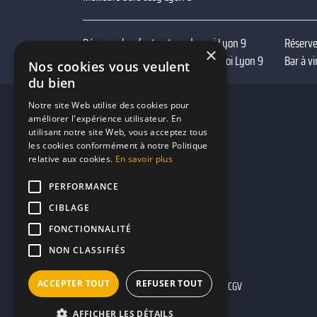
Réserver bar foot autour de moi Lyon 9
Réserve
×
Réserver bar terrasse autour de moi Lyon 9
Bar à v
Nos cookies vous veulent
du bien
Notre site Web utilise des cookies pour
améliorer l'expérience utilisateur. En
utilisant notre site Web, vous acceptez tous
les cookies conformément à notre Politique
relative aux cookies.
En savoir plus
PERFORMANCE
CIBLAGE
FONCTIONNALITÉ
NON CLASSIFIÉS
ACCEPTER TOUT
REFUSER TOUT
Mentions légales
CGU
CGV
AFFICHER LES DÉTAILS