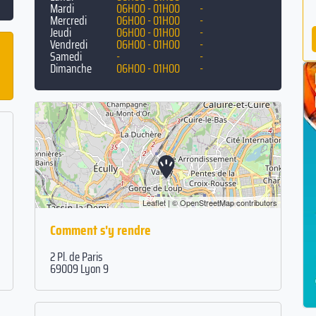
Mardi
06H00 - 01H00
-
Mercredi
06H00 - 01H00
-
Jeudi
06H00 - 01H00
-
Vendredi
06H00 - 01H00
-
Samedi
-
-
Dimanche
06H00 - 01H00
-
Leaflet
| ©
OpenStreetMap
contributors
Comment s'y rendre
2 Pl. de Paris
69009 Lyon 9