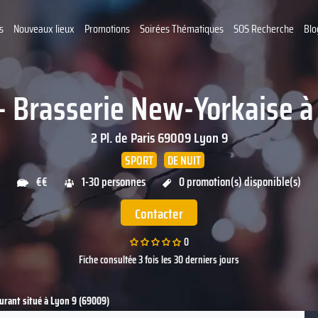
s
Nouveaux lieux
Promotions
Soirées Thématiques
SOS Recherche
Blo
 - Brasserie New-Yorkaise à
2 Pl. de Paris
69009
Lyon 9
SPORT
DE NUIT
€€
1-30 personnes
0 promotion(s) disponible(s)
Contacter
0
Fiche consultée 3 fois les 30 derniers jours
aurant situé à Lyon 9 (69009)