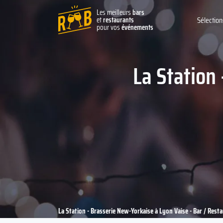
Les meilleurs
bars
et
restaurants
Sélection
pour vos
événements
La Station
La Station - Brasserie New-Yorkaise à Lyon Vaise - Bar / Rest