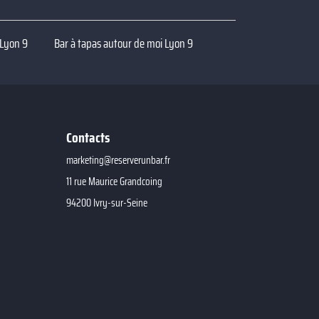
 Lyon 9
Bar à tapas autour de moi Lyon 9
Contacts
marketing@reserverunbar.fr
11 rue Maurice Grandcoing
94200 Ivry-sur-Seine