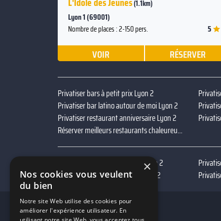
L'Idole des Jeunes
(1.1km)
Lyon 1 (69001)
5
Nombre de places : 2-150 pers.
VOIR
RÉSERVER
Privatiser bars à petit prix Lyon 2
Privatis
Privatiser bar latino autour de moi Lyon 2
Privatiser restaurant anniversaire Lyon 2
Privati
Réserver meilleurs restaurants chaleureux Lyon 2
Privatiser bars match de foot Lyon 2
Privatis
×
Nos cookies vous veulent
Privatiser bars avec terrasse Lyon 2
Privati
du bien
Notre site Web utilise des cookies pour
améliorer l'expérience utilisateur. En
utilisant notre site Web, vous acceptez tous