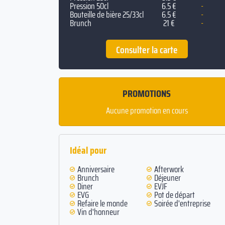
Pression 50cl
6.5 €
-
Bouteille de bière 25/33cl
6.5 €
-
Brunch
21 €
-
Consulter la carte
PROMOTIONS
Aucune promotion en cours
Idéal pour
Anniversaire
Afterwork
Brunch
Déjeuner
Diner
EVJF
EVG
Pot de départ
Refaire le monde
Soirée d'entreprise
Vin d'honneur