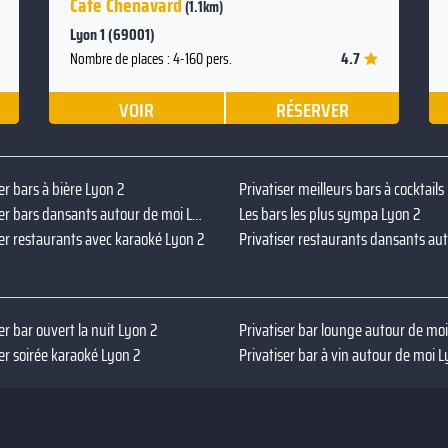
Café Chenavard
(1.1km)
Lyon 1 (69001)
4.7
Nombre de places : 4-160 pers.
VOIR
RÉSERVER
er bars à bière Lyon 2
Privatiser meilleurs bars à cocktails
Privatiser bars dansants autour de moi Lyon 2
Les bars les plus sympa Lyon 2
ser restaurants avec karaoké Lyon 2
er bar ouvert la nuit Lyon 2
Privatiser bar lounge autour de mo
ser soirée karaoké Lyon 2
Privatiser bar à vin autour de moi L