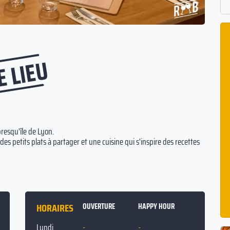
E LIEU
resqu'île de Lyon.
 petits plats à partager et une cuisine qui s'inspire des recettes
s proposons également une carte de vins étrangers ainsi que des
.
tions pour tous vot évènements, tels que, anniversaire, soirées
t, bar-mitzvah...
HORAIRES
OUVERTURE
HAPPY HOUR
INUIT.
Lundi
-
-