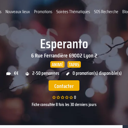
s
Nouveaux lieux
Promotions
Soirées Thématiques
SOS Recherche
Blo
Esperanto
6 Rue Ferrandière
69002
Lyon 2
ANIMÉ
TAPAS
€€
2-50 personnes
0 promotion(s) disponible(s)
Contacter
0
Fiche consultée 8 fois les 30 derniers jours