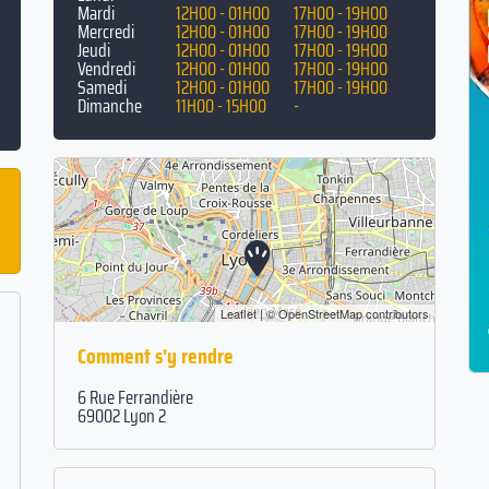
Mardi
12H00 - 01H00
17H00 - 19H00
Mercredi
12H00 - 01H00
17H00 - 19H00
Jeudi
12H00 - 01H00
17H00 - 19H00
Vendredi
12H00 - 01H00
17H00 - 19H00
Samedi
12H00 - 01H00
17H00 - 19H00
Dimanche
11H00 - 15H00
-
Leaflet
| ©
OpenStreetMap
contributors
Comment s'y rendre
6 Rue Ferrandière
69002 Lyon 2