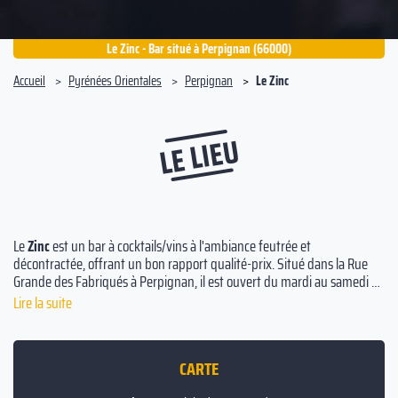
Le Zinc - Bar situé à Perpignan (66000)
Accueil
Pyrénées Orientales
Perpignan
Le Zinc
LE LIEU
Le
Zinc
est un bar à cocktails/vins à l'ambiance feutrée et
décontractée, offrant un bon rapport qualité-prix. Situé dans la Rue
Grande des Fabriqués à Perpignan, il est ouvert du mardi au samedi de
19h à 02h. Sa terrasse facile d'accès est l'endroit parfait pour déguster
Lire la suite
une cuisine française et savourer quelques tapas.
CARTE