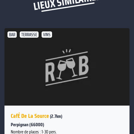
LIEUX SIMILAIRES
BAR
TERRASSE
VINS
CafÉ De La Source
(2.7km)
Perpignan (66000)
Nombre de places : 1-30 pers.