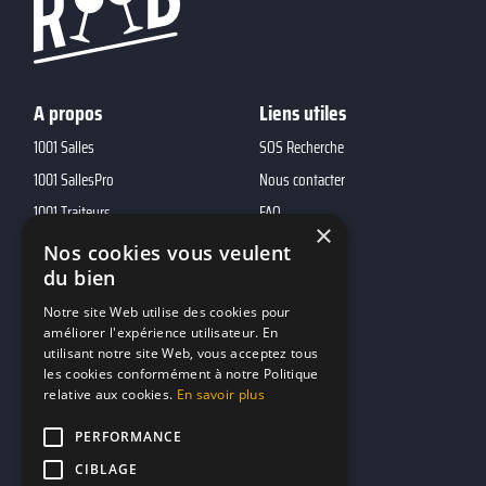
A propos
Liens utiles
1001 Salles
SOS Recherche
1001 SallesPro
Nous contacter
1001 Traiteurs
FAQ
×
1001 DJ
Nos cookies vous veulent
du bien
10h01
MP2
Notre site Web utilise des cookies pour
améliorer l'expérience utilisateur. En
utilisant notre site Web, vous acceptez tous
Contacts
les cookies conformément à notre Politique
relative aux cookies.
En savoir plus
marketing@reserverunbar.fr
11 rue Maurice Grandcoing
PERFORMANCE
94200 Ivry-sur-Seine
CIBLAGE