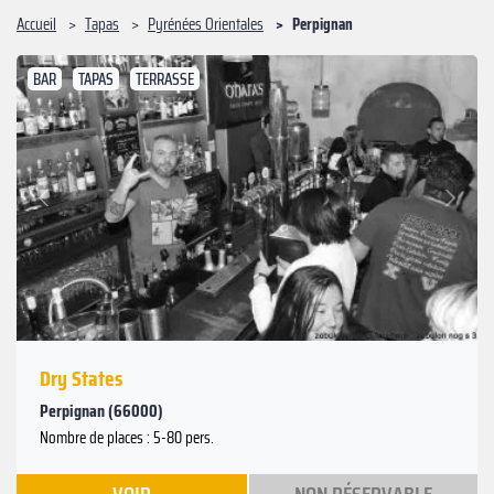
Accueil
Tapas
Pyrénées Orientales
Perpignan
BAR
TAPAS
TERRASSE
Suivant
Précédent
Dry States
Perpignan (66000)
Nombre de places : 5-80 pers.