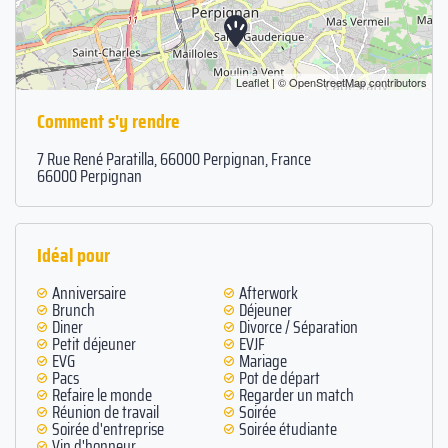
Leaflet
| ©
OpenStreetMap
contributors
Comment s'y rendre
7 Rue René Paratilla, 66000 Perpignan, France
66000 Perpignan
Idéal pour
Anniversaire
Afterwork
Brunch
Déjeuner
Diner
Divorce / Séparation
Petit déjeuner
EVJF
EVG
Mariage
Pacs
Pot de départ
Refaire le monde
Regarder un match
Réunion de travail
Soirée
Soirée d'entreprise
Soirée étudiante
Vin d'honneur