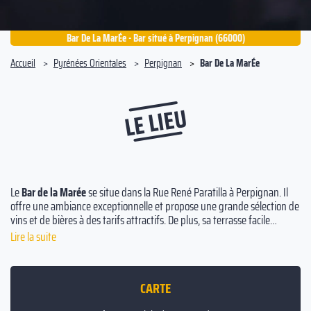
Bar De La MarÉe - Bar situé à Perpignan (66000)
Accueil
Pyrénées Orientales
Perpignan
Bar De La MarÉe
LE LIEU
Le
Bar de la Marée
se situe dans la Rue René Paratilla à Perpignan. Il
offre une ambiance exceptionnelle et propose une grande sélection de
vins et de bières à des tarifs attractifs. De plus, sa terrasse facile
d'accès est le lieu idéal pour grignoter de délicieuses tapas. Tous les
Lire la suite
jeudis et vendredis, l'équipe du Bar de la Marée organise des
animations musicales avec des DJ. Venez découvrir ce bar à vins et
profiter de son atmosphère unique !
CARTE