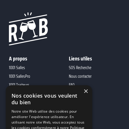
A propos
Liens utiles
1001 Salles
SOS Recherche
1001 SallesPro
Nous contacter
1001 Traiteurs
FAQ
×
1001 DJ
Nos cookies vous veulent
10h01
du bien
MP2
Notre site Web utilise des cookies pour
améliorer l'expérience utilisateur. En
utilisant notre site Web, vous acceptez tous
Contacts
les cookies conformément à notre Politique