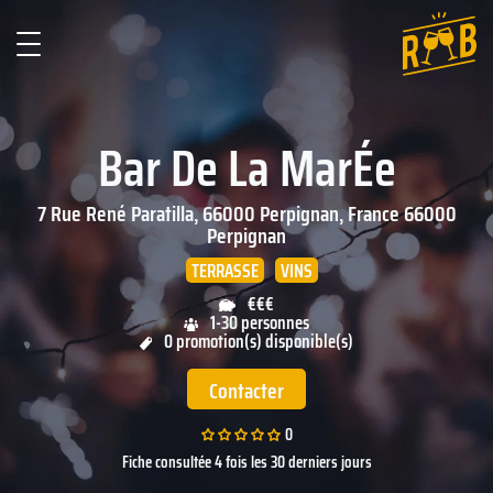
Bar De La MarÉe
7 Rue René Paratilla, 66000 Perpignan, France
66000
Perpignan
TERRASSE
VINS
€€€
1-30 personnes
0 promotion(s) disponible(s)
Contacter
0
Fiche consultée 4 fois les 30 derniers jours