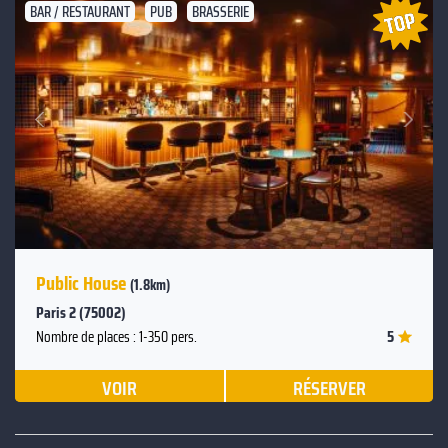
BAR / RESTAURANT
PUB
BRASSERIE
Suivant
Précédent
Public House
(1.8km)
Paris 2 (75002)
5
Nombre de places : 1-350 pers.
VOIR
RÉSERVER