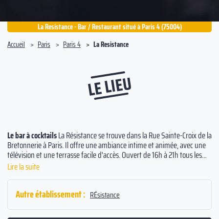
La Resistance - Bar / Restaurant situé à Paris 4 (75004)
Accueil
Paris
Paris 4
La Resistance
LE LIEU
Le bar à cocktails
La Résistance se trouve dans la Rue Sainte-Croix de la
Bretonnerie à Paris. Il offre une ambiance intime et animée, avec une
télévision et une terrasse facile d'accès. Ouvert de 16h à 21h tous les
jours, vous pourrez déguster des cocktails créatifs et inventifs, ainsi
Lire la suite
que des champagnes et des encas raffinés à des prix abordables.
Autre établissement :
RÉsistance