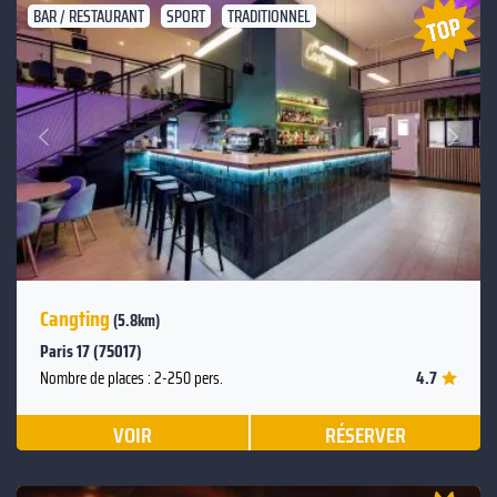
BAR / RESTAURANT
SPORT
TRADITIONNEL
Suivant
Précédent
Cangting
(5.8km)
Paris 17 (75017)
4.7
Nombre de places : 2-250 pers.
VOIR
RÉSERVER