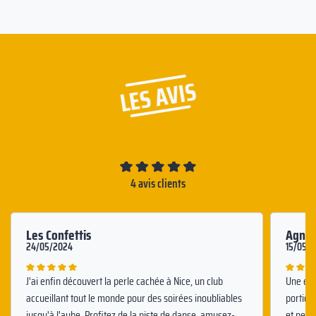
LES AVIS
4 avis clients
Les Confettis
Agne
24/05/2024
15/05/
J'ai enfin découvert la perle cachée à Nice, un club
Une exp
accueillant tout le monde pour des soirées inoubliables
portion
jusqu'à l'aube. Profitez de la piste de danse, amusez-
et perso