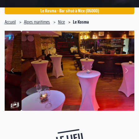
Le Kosma - Bar situé à Nice (06000)
Accueil
Alpes maritimes
Nice
Le Kosma
Suivant
Précédent
LE LIEU