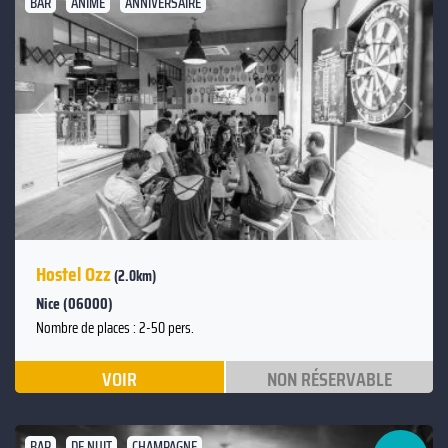
BAR
ANIMÉ
ANNIVERSAIRE
Suivant
Précédent
Hostel Ozz
(2.0km)
Nice (06000)
Nombre de places : 2-50 pers.
VOIR
NON RÉSERVABLE
BAR
DE NUIT
CHAMPAGNE