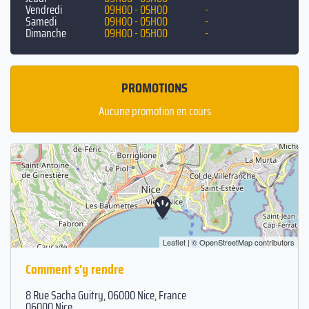
hôtels variés.
Vendredi
09H00 - 05H00
-
Samedi
09H00 - 05H00
-
Dimanche
09H00 - 05H00
-
PROMOTIONS
Aucune promotion en cours
Leaflet
| ©
OpenStreetMap
contributors
Comment s'y rendre
8 Rue Sacha Guitry, 06000 Nice, France
06000 Nice