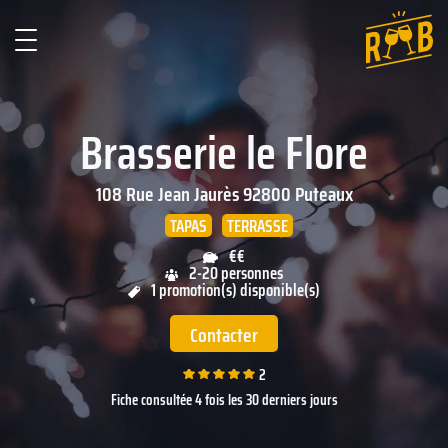
Brasserie le Flore
108 Rue Jean Jaurès
92800
Puteaux
TAPAS
TERRASSE
€€
2-20 personnes
1 promotion(s) disponible(s)
Contacter
2
Fiche consultée 4 fois les 30 derniers jours