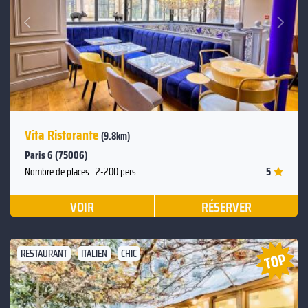
Suivant
Précédent
Vita Ristorante
(9.8km)
Paris 6 (75006)
5
Nombre de places : 2-200 pers.
VOIR
RÉSERVER
RESTAURANT
ITALIEN
CHIC