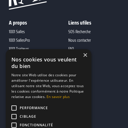
A propos
Liens utiles
1001 Salles
SOS Recherche
1001 SallesPro
Nous contacter
1001 Traiteurs
FAQ
×
1001 DJ
Nos cookies vous veulent
10h01
du bien
MP2
Notre site Web utilise des cookies pour
améliorer l'expérience utilisateur. En
utilisant notre site Web, vous acceptez tous
Contacts
les cookies conformément à notre Politique
relative aux cookies.
En savoir plus
marketing@reserverunbar.fr
11 rue Maurice Grandcoing
PERFORMANCE
94200 Ivry-sur-Seine
CIBLAGE
FONCTIONNALITÉ