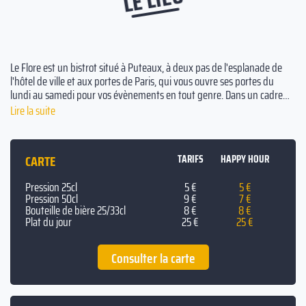
Le Flore est un bistrot situé à Puteaux, à deux pas de l'esplanade de
l'hôtel de ville et aux portes de Paris, qui vous ouvre ses portes du
lundi au samedi pour vos évènements en tout genre. Dans un cadre
lumineux, boisé et authentique ou en terrasse, profitez d'une cuisine
Lire la suite
traditionnelle avec une touche de créativité apportée à chaque plat.
Des planches à partager sont également au menu, pour grignoter
pendant votre soirée avec vos amis ! Et la carte des boissons saura
CARTE
TARIFS
HAPPY HOUR
satisfaire les envies de tous, notamment lors du happy hour de 17h à
19h ! Choisissez le Flore pour votre prochain évènement, vous ne serez
Pression 25cl
5 €
5 €
pas déçus ! L'établissement vous offre la possibilité de réserver
Pression 50cl
9 €
7 €
quelques tables ou de privatiser la totalité de l'établissement; que ce
Bouteille de bière 25/33cl
8 €
8 €
soit pour un pot de départ, un afterwork ou un anniversaire, ce lieu
Plat du jour
25 €
25 €
s'adaptera à vos besoins sans problè
Consulter la carte