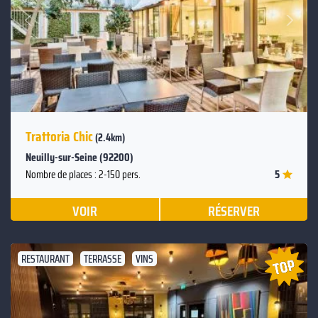
Suivant
Précédent
Trattoria Chic
(2.4km)
Neuilly-sur-Seine (92200)
5
Nombre de places : 2-150 pers.
VOIR
RÉSERVER
RESTAURANT
TERRASSE
VINS