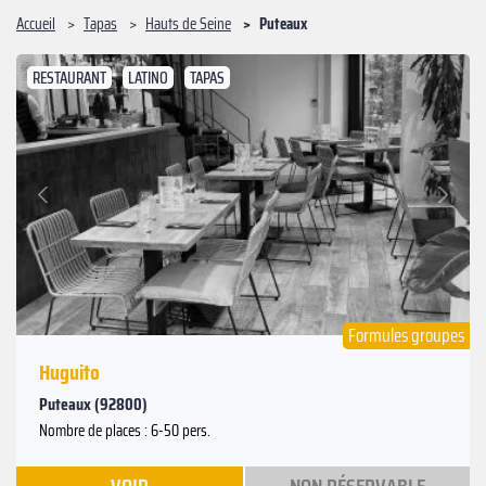
Accueil
Tapas
Hauts de Seine
Puteaux
RESTAURANT
LATINO
TAPAS
Suivant
Précédent
Formules groupes
Huguito
Puteaux (92800)
Nombre de places : 6-50 pers.