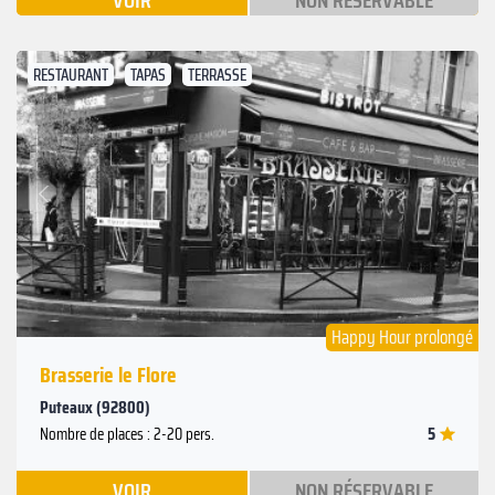
VOIR
NON RÉSERVABLE
RESTAURANT
TAPAS
TERRASSE
Suivant
Précédent
Happy Hour prolongé
Brasserie le Flore
Puteaux (92800)
5
Nombre de places : 2-20 pers.
VOIR
NON RÉSERVABLE