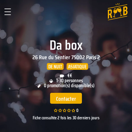
Da box
26 Rue du Sentier
75002
Paris 2
DE NUIT
ASIATIQUE
€€
1-30 personnes
0 promotion(s) disponible(s)
Contacter
0
Fiche consultée 2 fois les 30 derniers jours