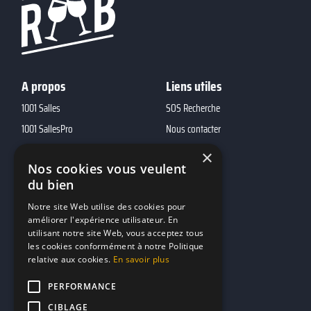
A propos
Liens utiles
1001 Salles
SOS Recherche
1001 SallesPro
Nous contacter
1001 Traiteurs
FAQ
×
Nos cookies vous veulent
1001 DJ
du bien
10h01
Notre site Web utilise des cookies pour
MP2
améliorer l'expérience utilisateur. En
utilisant notre site Web, vous acceptez tous
Contacts
les cookies conformément à notre Politique
relative aux cookies.
En savoir plus
marketing@reserverunbar.fr
PERFORMANCE
11 rue Maurice Grandcoing
CIBLAGE