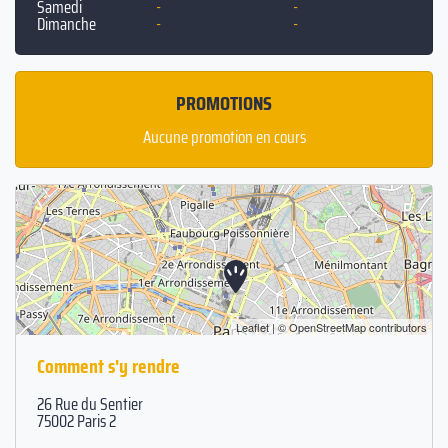
Samedi
-
-
Dimanche
-
-
PROMOTIONS
Aucune promotion en cours
Leaflet
| ©
OpenStreetMap
contributors
Comment s'y rendre
26 Rue du Sentier
75002 Paris 2