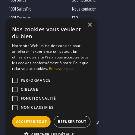
1001 Salles
SOS Recherche
1001 SallesPro
Nous contacter
1001 Traiteurs
FAQ
×
1001 DJ
Nos cookies vous veulent
du bien
10h01
MP2
Notre site Web utilise des cookies pour
améliorer l'expérience utilisateur. En
utilisant notre site Web, vous acceptez tous
Contacts
les cookies conformément à notre Politique
relative aux cookies.
En savoir plus
marketing@reserverunbar.fr
11 rue Maurice Grandcoing
PERFORMANCE
94200 Ivry-sur-Seine
CIBLAGE
FONCTIONNALITÉ
NON CLASSIFIÉS
ACCEPTER TOUT
REFUSER TOUT
Mentions légales
CGU
CGV
AFFICHER LES DÉTAILS