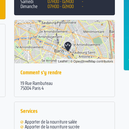
Samedi
07H00 - 02H00
-
Dimanche
07H00 - 02H00
-
Leaflet
| ©
OpenStreetMap
contributors
Comment s'y rendre
19 Rue Rambuteau
75004 Paris 4
Services
Apporter de la nourriture salée
Apporter de la nourriture sucrée