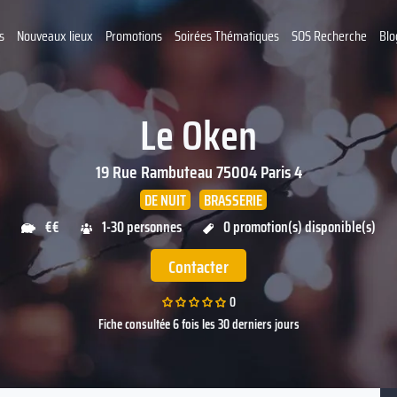
s
Nouveaux lieux
Promotions
Soirées Thématiques
SOS Recherche
Blo
Le Oken
19 Rue Rambuteau
75004
Paris 4
DE NUIT
BRASSERIE
€€
1-30 personnes
0 promotion(s) disponible(s)
Contacter
0
Fiche consultée 6 fois les 30 derniers jours