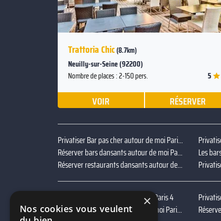
Trattoria Chic
(8.7km)
Neuilly-sur-Seine (92200)
5
Nombre de places : 2-150 pers.
VOIR
RÉSERVER
Privatiser Bar pas cher autour de moi Paris 4
Réserver bars dansants autour de moi Paris 4
Les bar
Réserver restaurants dansants autour de moi Paris 4
Privatiser bar foot autour de moi Paris 4
Privatis
×
Nos cookies vous veulent
Privatiser bar terrasse autour de moi Paris 4
Réserve
du bien