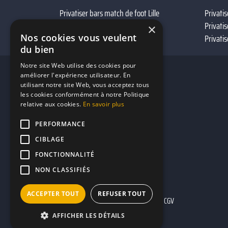
Privatiser bars match de foot Lille
Privatis
Privatiser bars avec terrasse Lille
Privatis
×
Nos cookies vous veulent
Bar à vin à proximité Lille
Privatis
du bien
Notre site Web utilise des cookies pour
améliorer l'expérience utilisateur. En
utilisant notre site Web, vous acceptez tous
les cookies conformément à notre Politique
relative aux cookies.
En savoir plus
PERFORMANCE
CIBLAGE
FONCTIONNALITÉ
NON CLASSIFIÉS
ACCEPTER TOUT
REFUSER TOUT
Mentions légales
CGU
CGV
AFFICHER LES DÉTAILS