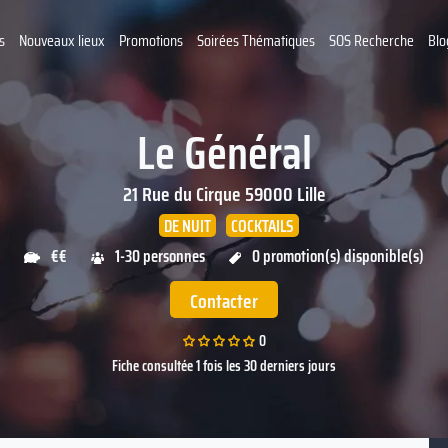
s
Nouveaux lieux
Promotions
Soirées Thématiques
SOS Recherche
Blo
Le Général
21 Rue du Cirque
59000
Lille
DE NUIT
COCKTAILS
€€
1-30 personnes
0 promotion(s) disponible(s)
Contacter
0
Fiche consultée 1 fois les 30 derniers jours