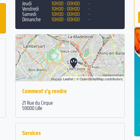
Jeudi
10H00 - 00H00
-
Vendredi
10H00 - 00H00
-
Samedi
10H00 - 00H00
-
Dimanche
10H00 - 00H00
-
Leaflet
| ©
OpenStreetMap
contributors
Comment s'y rendre
21 Rue du Cirque
59000 Lille
Services