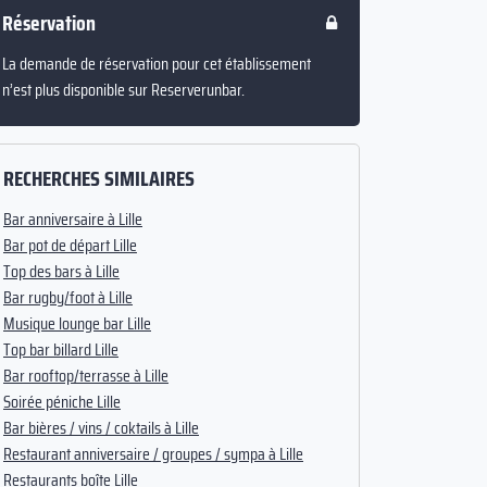
Réservation
La demande de réservation pour cet établissement
n’est plus disponible sur Reserverunbar.
RECHERCHES SIMILAIRES
Bar anniversaire à Lille
Bar pot de départ Lille
Top des bars à Lille
Bar rugby/foot à Lille
Musique lounge bar Lille
Top bar billard Lille
Bar rooftop/terrasse à Lille
Soirée péniche Lille
Bar bières / vins / coktails à Lille
Restaurant anniversaire / groupes / sympa à Lille
Restaurants boîte Lille