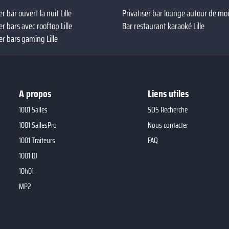
er bar ouvert la nuit Lille
Privatiser bar lounge autour de moi 
er bars avec rooftop Lille
Bar restaurant karaoké Lille
er bars gaming Lille
A propos
Liens utiles
1001 Salles
SOS Recherche
1001 SallesPro
Nous contacter
1001 Traiteurs
FAQ
1001 DJ
10h01
MP2