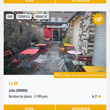
VOIR
RÉSERVER
BAR
TERRASSE
BRANCHÉ
Suivant
Précédent
Réductions sur les consommations
Le W
Lille (59000)
4.7
Nombre de places : 2-199 pers.
VOIR
RÉSERVER