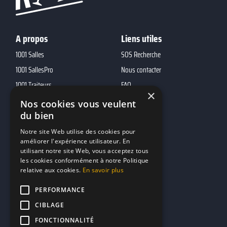
A propos
Liens utiles
1001 Salles
SOS Recherche
1001 SallesPro
Nous contacter
1001 Traiteurs
FAQ
×
1001 DJ
Nos cookies vous veulent
10h01
du bien
MP2
Notre site Web utilise des cookies pour
améliorer l'expérience utilisateur. En
utilisant notre site Web, vous acceptez tous
Contacts
les cookies conformément à notre Politique
relative aux cookies.
En savoir plus
marketing@reserverunbar.fr
11 rue Maurice Grandcoing
PERFORMANCE
94200 Ivry-sur-Seine
CIBLAGE
FONCTIONNALITÉ