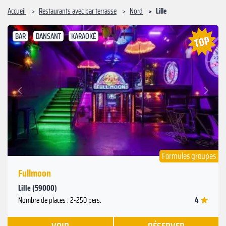
Accueil
Restaurants avec bar terrasse
Nord
Lille
BAR
DANSANT
KARAOKÉ
Suivant
Précédent
Formules groupes
Fullmoon
Lille (59000)
4
Nombre de places : 2-250 pers.