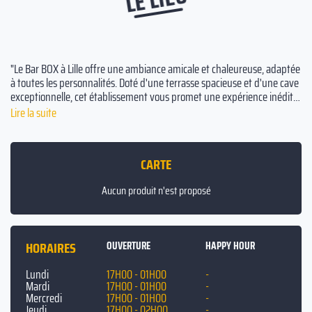
"Le Bar BOX à Lille offre une ambiance amicale et chaleureuse, adaptée
à toutes les personnalités. Doté d'une terrasse spacieuse et d'une cave
exceptionnelle, cet établissement vous promet une expérience inédite,
menée par une équipe dynamique et passionnée. Profitez pleinement
Lire la suite
de la vie au Bar BOX à Lille !".
CARTE
Aucun produit n'est proposé
HORAIRES
OUVERTURE
HAPPY HOUR
Lundi
17H00 - 01H00
-
Mardi
17H00 - 01H00
-
Mercredi
17H00 - 01H00
-
Jeudi
17H00 - 02H00
-