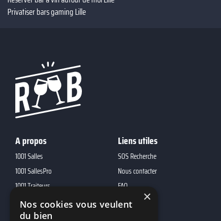
Privatiser bars gaming Lille
A propos
Liens utiles
1001 Salles
SOS Recherche
1001 SallesPro
Nous contacter
1001 Traiteurs
FAQ
×
1001 DJ
Nos cookies vous veulent
10h01
du bien