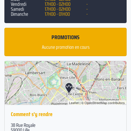
Vendredi
17H00 - 02H00
-
Samedi
17H00 - 02H00
-
Dimanche
17H00 - 01H00
-
PROMOTIONS
Aucune promotion en cours
Leaflet
| ©
OpenStreetMap
contributors
Comment s'y rendre
38 Rue Royale
59000 Lille