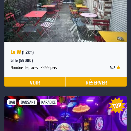
Suivant
Précédent
Le W
(1.2km)
Lille (59000)
4.7
Nombre de places : 2-199 pers.
VOIR
RÉSERVER
BAR
DANSANT
KARAOKÉ
Suivant