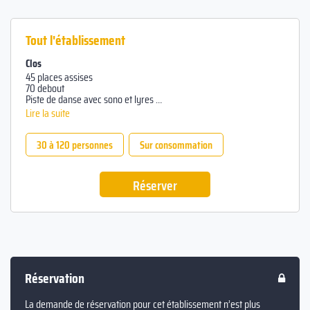
Tout l'établissement
Clos
45 places assises
70 debout
Piste de danse avec sono et lyres
Toutes boissons licence 4
Lire la suite
Salle fumeur à l’intérieur
30 à 120 personnes
Sur consommation
Réserver
Réservation
La demande de réservation pour cet établissement n’est plus