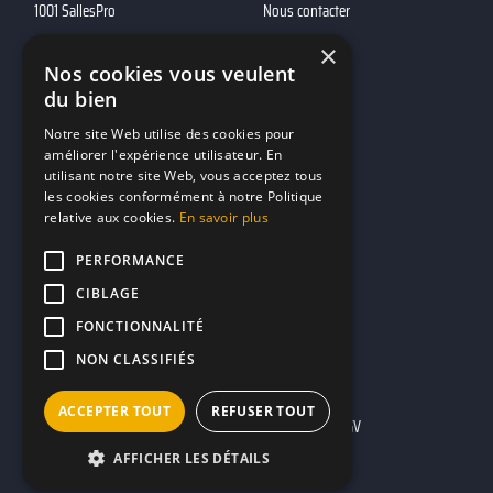
1001 SallesPro
Nous contacter
1001 Traiteurs
FAQ
×
Nos cookies vous veulent
1001 DJ
du bien
10h01
Notre site Web utilise des cookies pour
MP2
améliorer l'expérience utilisateur. En
utilisant notre site Web, vous acceptez tous
Contacts
les cookies conformément à notre Politique
relative aux cookies.
En savoir plus
marketing@reserverunbar.fr
PERFORMANCE
11 rue Maurice Grandcoing
CIBLAGE
94200 Ivry-sur-Seine
FONCTIONNALITÉ
NON CLASSIFIÉS
ACCEPTER TOUT
REFUSER TOUT
Mentions légales
CGU
CGV
AFFICHER LES DÉTAILS