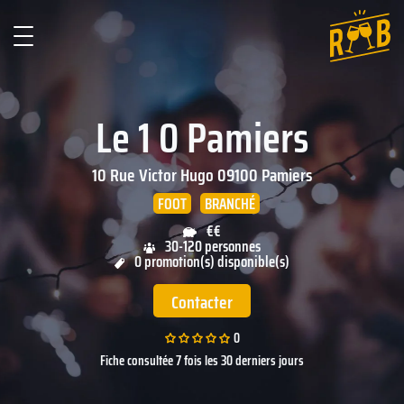
Le 1 0 Pamiers
10 Rue Victor Hugo
09100
Pamiers
FOOT
BRANCHÉ
€€
30-120 personnes
0 promotion(s) disponible(s)
Contacter
0
Fiche consultée 7 fois les 30 derniers jours