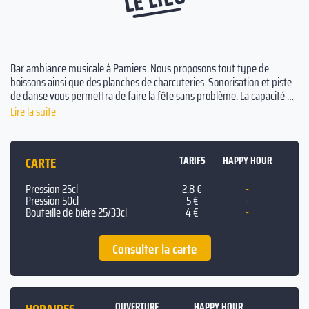
Bar ambiance musicale à Pamiers. Nous proposons tout type de
boissons ainsi que des planches de charcuteries. Sonorisation et piste
de danse vous permettra de faire la fête sans problème. La capacité de
l’établissement est de 100 personnes, nous avons un Fumoir installé à
Lire la suite
l’intérieur.
CARTE
TARIFS
HAPPY HOUR
Pression 25cl
2.8 €
-
Pression 50cl
5 €
-
Bouteille de bière 25/33cl
4 €
-
Consulter la carte
OUVERTURE
HAPPY HOUR