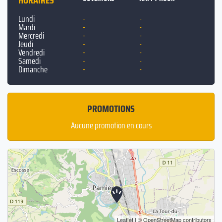
HORAIRES
Lundi
-
-
Mardi
-
-
Mercredi
-
-
Jeudi
-
-
Vendredi
-
-
Samedi
-
-
Dimanche
-
-
PROMOTIONS
Aucune promotion en cours
Leaflet
| ©
OpenStreetMap
contributors