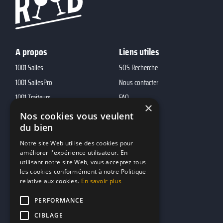
A propos
Liens utiles
1001 Salles
SOS Recherche
1001 SallesPro
Nous contacter
1001 Traiteurs
FAQ
×
1001 DJ
Nos cookies vous veulent
du bien
10h01
MP2
Notre site Web utilise des cookies pour
améliorer l'expérience utilisateur. En
utilisant notre site Web, vous acceptez tous
Contacts
les cookies conformément à notre Politique
relative aux cookies.
En savoir plus
marketing@reserverunbar.fr
11 rue Maurice Grandcoing
PERFORMANCE
94200 Ivry-sur-Seine
CIBLAGE