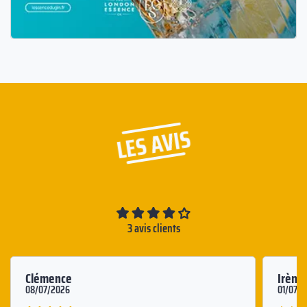
LES AVIS
3 avis clients
Clémence
Irène
08/07/2026
01/07/