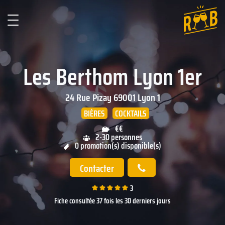
Les Berthom Lyon 1er
24 Rue Pizay
69001
Lyon 1
BIÈRES
COCKTAILS
€€
2-30 personnes
0 promotion(s) disponible(s)
Contacter
3
Fiche consultée 37 fois les 30 derniers jours