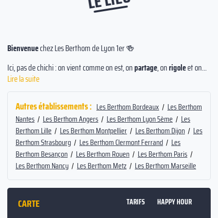
Bienvenue
chez Les Berthom de Lyon 1er 🍻
Ici, pas de chichi : on vient comme on est, on
partage
, on
rigole
et on
passe un
bon moment
. Plus qu’un bar, Les Berthom, c’est un
lieu de
Lire la suite
vie
et de
rencontres
, où chacun trouve sa place dans une
ambiance
conviviale
et
chaleureuse
.
Autres établissements :
Les Berthom Bordeaux
/
Les Berthom
✨ Une
atmosphère cosy
, décontractée et sans prétention
Nantes
/
Les Berthom Angers
/
Les Berthom Lyon 5ème
/
Les
Berthom Lille
/
Les Berthom Montpellier
/
Les Berthom Dijon
/
Les
🍺 Une
expérience authentique
autour de
bières artisanales
, de
Berthom Strasbourg
/
Les Berthom Clermont Ferrand
/
Les
cocktails maison
, de
vins soigneusement sélectionnés
et de
soft
Berthom Besançon
/
Les Berthom Rouen
/
Les Berthom Paris
/
gourmands
.
Les Berthom Nancy
/
Les Berthom Metz
/
Les Berthom Marseille
🧀 Des
assiettes apéritives généreuses
et des
offres chaudes
gourmandes
, à partager entre amis
CARTE
TARIFS
HAPPY HOUR
🤝 Une
équipe passionnée
, attentive et toujours aux petits soins