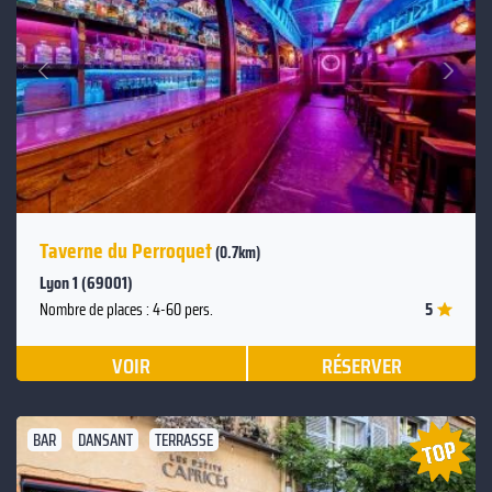
Suivant
Précédent
Taverne du Perroquet
(0.7km)
Lyon 1 (69001)
5
Nombre de places : 4-60 pers.
VOIR
RÉSERVER
BAR
DANSANT
TERRASSE