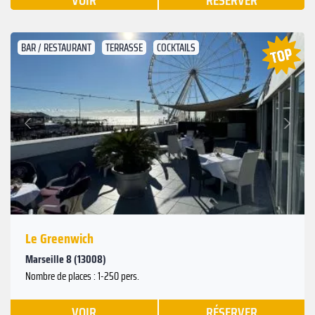
VOIR
RÉSERVER
BAR / RESTAURANT
TERRASSE
COCKTAILS
Suivant
Précédent
Le Greenwich
Marseille 8 (13008)
Nombre de places : 1-250 pers.
VOIR
RÉSERVER