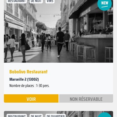
RESTAURANT
DE NUIT
VINS
Suivant
Précédent
Bobolivo Restaurant
Marseille 2 (13002)
Nombre de places : 1-30 pers.
VOIR
NON RÉSERVABLE
RESTAURANT
DE NUIT
DE QUARTIER