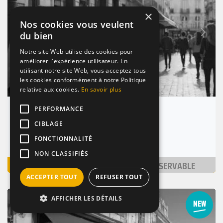
×
Nos cookies vous veulent
Suivant
du bien
Précédent
Notre site Web utilise des cookies pour
améliorer l'expérience utilisateur. En
utilisant notre site Web, vous acceptez tous
les cookies conformément à notre Politique
relative aux cookies.
En savoir plus
PERFORMANCE
Cantine La Roquette
CIBLAGE
Marseille 7 (13007)
Nombre de places : 1-30 pers.
FONCTIONNALITÉ
NON CLASSIFIÉS
VOIR
NON RÉSERVABLE
ACCEPTER TOUT
REFUSER TOUT
BAR / RESTAURANT
DE NUIT
VINS
AFFICHER LES DÉTAILS