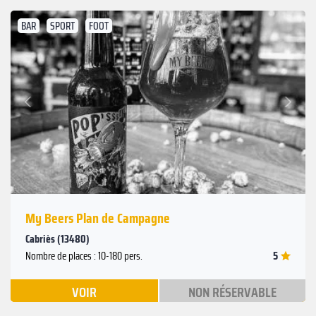
BAR
SPORT
FOOT
Suivant
Précédent
My Beers Plan de Campagne
Cabriès (13480)
5
Nombre de places : 10-180 pers.
VOIR
NON RÉSERVABLE