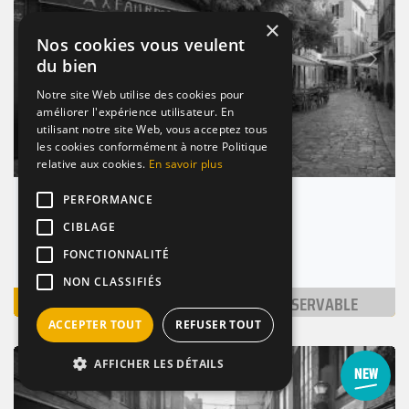
×
Nos cookies vous veulent
Suivant
du bien
Précédent
Notre site Web utilise des cookies pour
améliorer l'expérience utilisateur. En
utilisant notre site Web, vous acceptez tous
les cookies conformément à notre Politique
relative aux cookies.
En savoir plus
PERFORMANCE
Aix Pression Brew Bar
CIBLAGE
Aix-en-Provence (13100)
Nombre de places : 1-30 pers.
FONCTIONNALITÉ
NON CLASSIFIÉS
VOIR
NON RÉSERVABLE
ACCEPTER TOUT
REFUSER TOUT
BAR / RESTAURANT
BRANCHÉ
DE NUIT
AFFICHER LES DÉTAILS