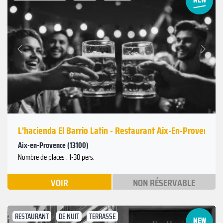
Suivant
Précédent
L'hacienda El Barrio Latin - Restaurant Aix-En-Provence
Aix-en-Provence (13100)
Nombre de places : 1-30 pers.
VOIR
NON RÉSERVABLE
RESTAURANT
DE NUIT
TERRASSE