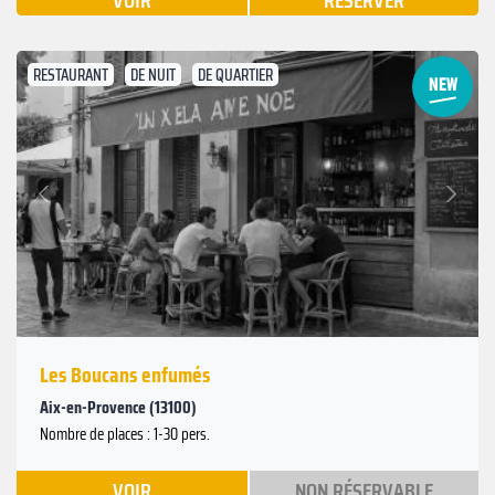
VOIR
RÉSERVER
RESTAURANT
DE NUIT
DE QUARTIER
Suivant
Précédent
Les Boucans enfumés
Aix-en-Provence (13100)
Nombre de places : 1-30 pers.
VOIR
NON RÉSERVABLE