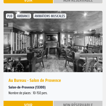
VOIR
NON RÉSERVABLE
PUB
AMBIANCE
ANIMATIONS MUSICALES
Suivant
Précédent
Au Bureau - Salon de Provence
Salon-de-Provence (13300)
Nombre de places : 10-150 pers.
VOIR
NON RÉSERVABLE