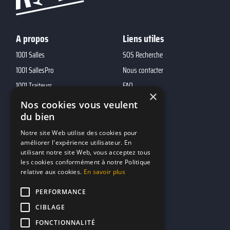
A propos
Liens utiles
1001 Salles
SOS Recherche
1001 SallesPro
Nous contacter
1001 Traiteurs
FAQ
×
1001 DJ
Nos cookies vous veulent
du bien
10h01
MP2
Notre site Web utilise des cookies pour
améliorer l'expérience utilisateur. En
utilisant notre site Web, vous acceptez tous
Contacts
les cookies conformément à notre Politique
relative aux cookies.
En savoir plus
marketing@reserverunbar.fr
11 rue Maurice Grandcoing
PERFORMANCE
94200 Ivry-sur-Seine
CIBLAGE
FONCTIONNALITÉ